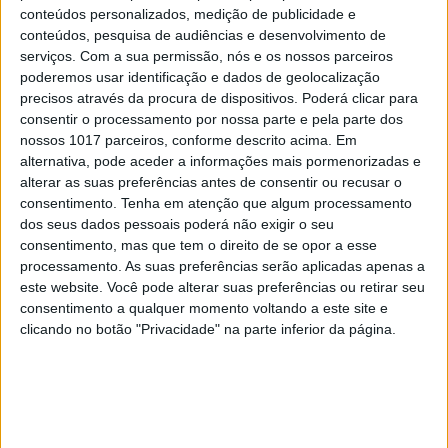
conteúdos personalizados, medição de publicidade e
Como é típico na estrutura tradicional africana, o
conteúdos, pesquisa de audiências e desenvolvimento de
serviços.
Com a sua permissão, nós e os nossos parceiros
filme é feito de pequenas e grandes histórias. Mas
poderemos usar identificação e dados de geolocalização
passa a ideia de que vale a pena mandar parar o
precisos através da procura de dispositivos. Poderá clicar para
tempo para contar uma história do princípio ao
consentir o processamento por nossa parte e pela parte dos
nossos 1017 parceiros, conforme descrito acima. Em
fim. Tal acontece de forma simples na história de
alternativa, pode aceder a informações mais pormenorizadas e
Jonas, que é uma história de colonialismo, até à
alterar as suas preferências antes de consentir ou recusar o
independência.
consentimento.
Tenha em atenção que algum processamento
dos seus dados pessoais poderá não exigir o seu
consentimento, mas que tem o direito de se opor a esse
E de forma ainda mais veemente no episódio de
processamento. As suas preferências serão aplicadas apenas a
este website. Você pode alterar suas preferências ou retirar seu
Kepa, que é uma história da independência e da
consentimento a qualquer momento voltando a este site e
guerra civil que dizimou o país. Ou seja, as duas
clicando no botão "Privacidade" na parte inferior da página.
grandes histórias que interrompem a narrativa
principal cobrem, de alguma forma, o séc. XX
angolano, de modo bastante original. Mais uma
vez, como nos melhores road movies, a viagem é