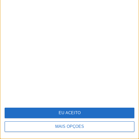
VESTÍGIOS DE AZUL
Quem é Deus para uma criança?
Opinião de José Brissos-Lino
EU ACEITO
MAIS OPÇÕES