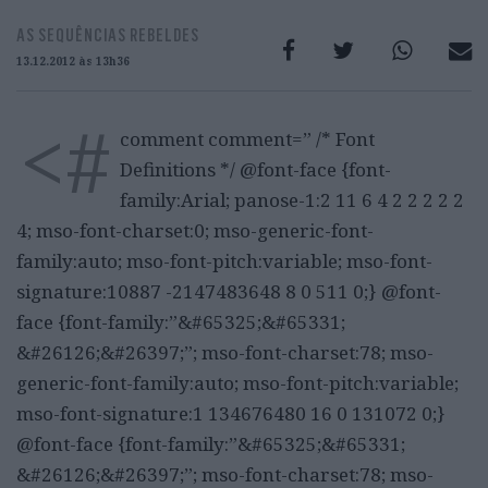
AS SEQUÊNCIAS REBELDES
13.12.2012 às 13h36
<#
comment comment=” /* Font
Definitions */ @font-face {font-
family:Arial; panose-1:2 11 6 4 2 2 2 2 2
4; mso-font-charset:0; mso-generic-font-
family:auto; mso-font-pitch:variable; mso-font-
signature:10887 -2147483648 8 0 511 0;} @font-
face {font-family:”&#65325;&#65331;
&#26126;&#26397;”; mso-font-charset:78; mso-
generic-font-family:auto; mso-font-pitch:variable;
mso-font-signature:1 134676480 16 0 131072 0;}
@font-face {font-family:”&#65325;&#65331;
&#26126;&#26397;”; mso-font-charset:78; mso-