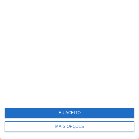
O futuro da energia é agora
EU ACEITO
MAIS OPÇÕES