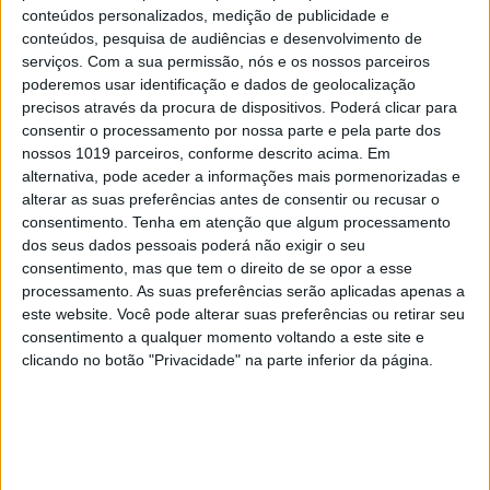
artística que cobre, e pela desigualdade que
conteúdos personalizados, medição de publicidade e
inevitavelmente surge. Mas é também um
conteúdos, pesquisa de audiências e desenvolvimento de
serviços.
Com a sua permissão, nós e os nossos parceiros
testemunho notável de potencial, a trabalhar e
poderemos usar identificação e dados de geolocalização
descobrir.
precisos através da procura de dispositivos. Poderá clicar para
consentir o processamento por nossa parte e pela parte dos
nossos 1019 parceiros, conforme descrito acima. Em
alternativa, pode aceder a informações mais pormenorizadas e
alterar as suas preferências antes de consentir ou recusar o
consentimento.
Tenha em atenção que algum processamento
dos seus dados pessoais poderá não exigir o seu
consentimento, mas que tem o direito de se opor a esse
processamento. As suas preferências serão aplicadas apenas a
este website. Você pode alterar suas preferências ou retirar seu
consentimento a qualquer momento voltando a este site e
clicando no botão "Privacidade" na parte inferior da página.