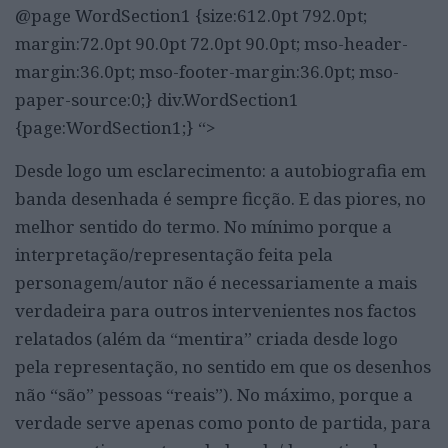
@page WordSection1 {size:612.0pt 792.0pt;
margin:72.0pt 90.0pt 72.0pt 90.0pt; mso-header-
margin:36.0pt; mso-footer-margin:36.0pt; mso-
paper-source:0;} div.WordSection1
{page:WordSection1;} “>
Desde logo um esclarecimento: a autobiografia em
banda desenhada é sempre ficção. E das piores, no
melhor sentido do termo. No mínimo porque a
interpretação/representação feita pela
personagem/autor não é necessariamente a mais
verdadeira para outros intervenientes nos factos
relatados (além da “mentira” criada desde logo
pela representação, no sentido em que os desenhos
não “são” pessoas “reais”). No máximo, porque a
verdade serve apenas como ponto de partida, para