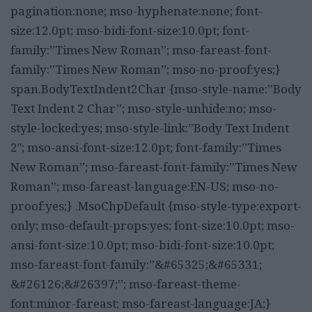
pagination:none; mso-hyphenate:none; font-
size:12.0pt; mso-bidi-font-size:10.0pt; font-
family:”Times New Roman”; mso-fareast-font-
family:”Times New Roman”; mso-no-proof:yes;}
span.BodyTextIndent2Char {mso-style-name:”Body
Text Indent 2 Char”; mso-style-unhide:no; mso-
style-locked:yes; mso-style-link:”Body Text Indent
2″; mso-ansi-font-size:12.0pt; font-family:”Times
New Roman”; mso-fareast-font-family:”Times New
Roman”; mso-fareast-language:EN-US; mso-no-
proof:yes;} .MsoChpDefault {mso-style-type:export-
only; mso-default-props:yes; font-size:10.0pt; mso-
ansi-font-size:10.0pt; mso-bidi-font-size:10.0pt;
mso-fareast-font-family:”&#65325;&#65331;
&#26126;&#26397;”; mso-fareast-theme-
font:minor-fareast; mso-fareast-language:JA;}