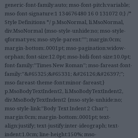
generic-font-family:auto; mso-font-pitch:variable;
mso-font-signature:1 134676480 16 0 131072 0;} /*
Style Definitions */ p.MsoNormal, li.MsoNormal,
div.MsoNormal {mso-style-unhide:no; mso-style-
qformat:yes; mso-style-parent:””; margin:0cm;
margin-bottom:.0001pt; mso-pagination:widow-
orphan; font-size:12.0pt; mso-bidi-font-size:10.0pt;
font-family:”Times New Roman”; mso-fareast-font-
family:”&#65325;&#65331; &#26126;&#26397;”;
mso-fareast-theme-font:minor-fareast;}
p.MsoBodyTextIndent2, li.MsoBodyTextIndent2,
div.MsoBodyTextIndent2 {mso-style-unhide:no;
mso-style-link:”Body Text Indent 2 Char”;
margin:0cm; margin-bottom:.0001pt; text-
align:justify; text-justify:inter-ideograph; text-
indent:1.0cm; line-height:150%; mso-