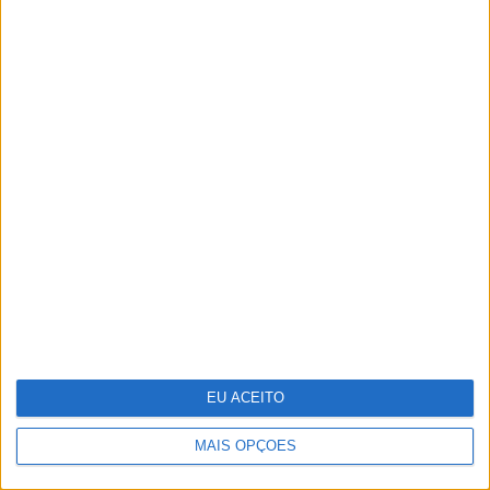
"superalimento"
Dia da Criança: 5 sugestões para te
divertires
EU ACEITO
MAIS OPÇÕES