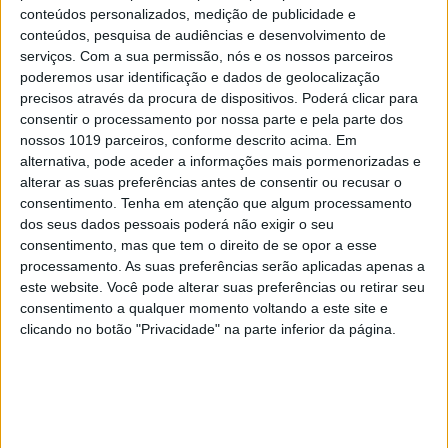
(enquadramento, luz, cor, etc.), perdendo de vista o
conteúdos personalizados, medição de publicidade e
conteúdos, pesquisa de audiências e desenvolvimento de
seu referente fotográfico. Afinal, o que está em
serviços.
Com a sua permissão, nós e os nossos parceiros
causa é a problematização da pintura,
poderemos usar identificação e dados de geolocalização
nomeadamente, a forma como o artista traz outros
precisos através da procura de dispositivos. Poderá clicar para
consentir o processamento por nossa parte e pela parte dos
elementos que não estão na origem da imagem, ou
nossos 1019 parceiros, conforme descrito acima. Em
realça aspetos que a própria não evidencia.
alternativa, pode aceder a informações mais pormenorizadas e
alterar as suas preferências antes de consentir ou recusar o
Na segunda sala, encontramos um conjunto de
consentimento.
Tenha em atenção que algum processamento
trabalhos exemplar desse jogo de afastamento em
dos seus dados pessoais poderá não exigir o seu
consentimento, mas que tem o direito de se opor a esse
relação à fotografia, em prol da capacidade da
processamento. As suas preferências serão aplicadas apenas a
pintura de
editar
o seu campo visual. São sete
este website. Você pode alterar suas preferências ou retirar seu
dispositivos que se assemelham aos expositores
consentimento a qualquer momento voltando a este site e
clicando no botão "Privacidade" na parte inferior da página.
que podemos encontrar, por exemplo, em lojas de
posters
,
R.O.Y.G.B.I.V.
(2010/2011), e uma serigrafia,
que apresenta um arranjo de letras
aparentemente arbitrário,
ROYGBIV
(2010/2011).
Os expositores com pinturas, fixados na parede,