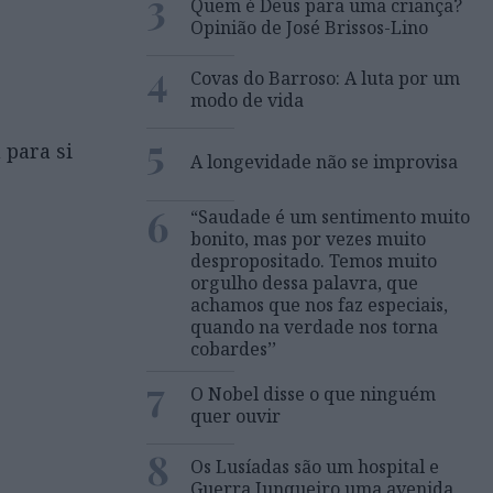
3
Quem é Deus para uma criança?
Opinião de José Brissos-Lino
4
Covas do Barroso: A luta por um
modo de vida
5
 para si
A longevidade não se improvisa
6
“Saudade é um sentimento muito
bonito, mas por vezes muito
despropositado. Temos muito
orgulho dessa palavra, que
achamos que nos faz especiais,
quando na verdade nos torna
cobardes’’
7
O Nobel disse o que ninguém
quer ouvir
8
Os Lusíadas são um hospital e
Guerra Junqueiro uma avenida