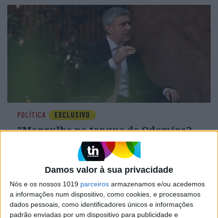
POLÍTICA
EXCLUSIVO
"Mergulho no tanque de Odemira?
Se fosse antes, sim. Agora, é melhor
não mergulhar em estruturas
ilegais..." José Luís Carneiro em
Damos valor à sua privacidade
entrevista
Nós e os nossos 1019
parceiros
armazenamos e/ou acedemos
a informações num dispositivo, como cookies, e processamos
dados pessoais, como identificadores únicos e informações
padrão enviadas por um dispositivo para publicidade e