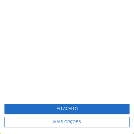
Jornalistas Nelma Serpa Pinto e
João Póvoa Marinheiro casaram-se
no Porto
EU ACEITO
MAIS OPÇÕES