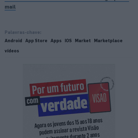
mail
Palavras-chave:
Android
App Store
Apps
IOS
Market
Marketplace
vídeos