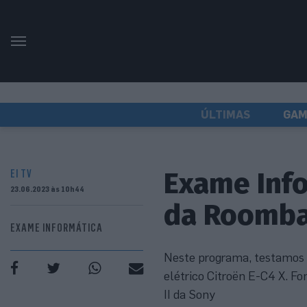
ÚLTIMAS
GAM
Exame Info
EI TV
23.06.2023 às 10h44
da Roomba 
EXAME INFORMÁTICA
Neste programa, testamos o
elétrico Citroën E-C4 X. F
II da Sony