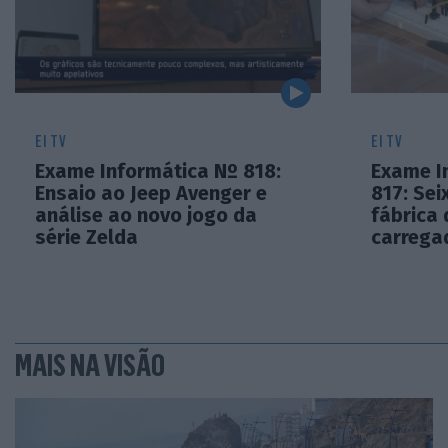
EI TV
EI TV
Exame Informática Nº 818:
Exame I
Ensaio ao Jeep Avenger e
817: Seix
análise ao novo jogo da
fábrica 
série Zelda
carregad
MAIS NA VISÃO