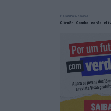
Palavras-chave:
Citroën
Combo
ecrãs
ei t