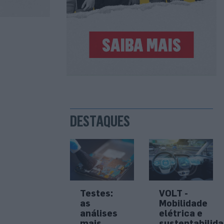
DESTAQUES
Testes:
VOLT -
as
Mobilidade
análises
elétrica e
mais
sustentabilid