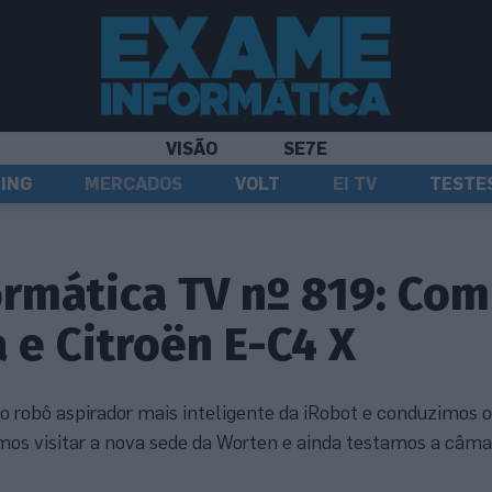
VISÃO
SE7E
ING
MERCADOS
VOLT
EI TV
TESTE
rmática TV nº 819: Com
e Citroën E-C4 X
 robô aspirador mais inteligente da iRobot e conduzimos 
omos visitar a nova sede da Worten e ainda testamos a câm