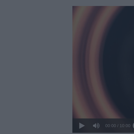
00:00
/
10:00