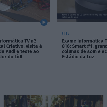
EI TV
nformática TV nº
Exame Informática T
al Criativo, visita à
816: Smart #1, gran
da Audi e teste ao
colunas de som e ec
or do Lidl
Estádio da Luz