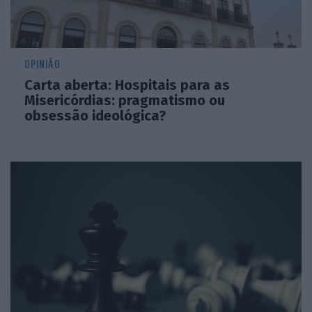
OPINIÃO
Carta aberta: Hospitais para as
Misericórdias: pragmatismo ou
obsessão ideológica?