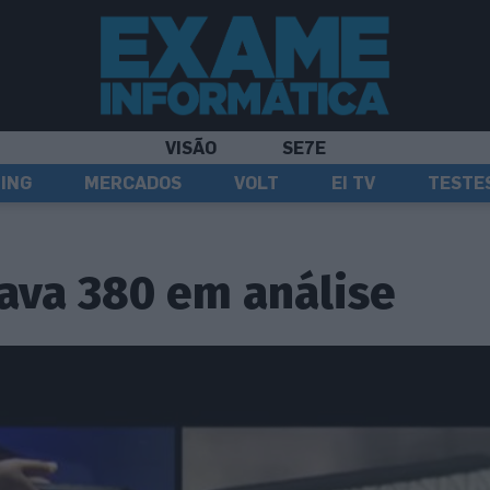
VISÃO
SE7E
ING
MERCADOS
VOLT
EI TV
TESTE
ava 380 em análise