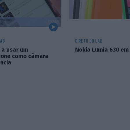
LAB
DIRETO DO LAB
 a usar um
Nokia Lumia 630 em 
hone como câmara
ância