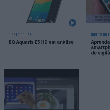
DIRETO DO LAB
DIRETO DO 
BQ Aquaris E5 HD em análise
Aprenda
smartp
de vigil