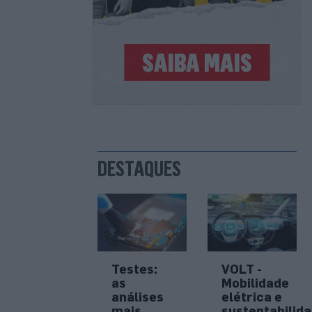
DESTAQUES
Testes:
VOLT -
as
Mobilidade
análises
elétrica e
mais
sustentabilid