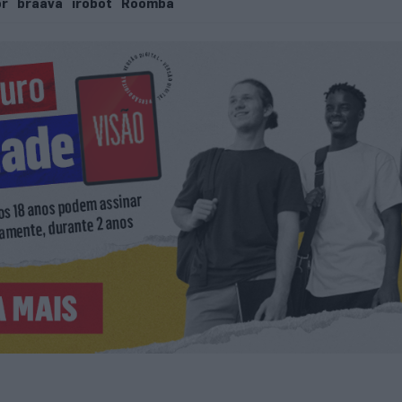
or
braava
irobot
Roomba