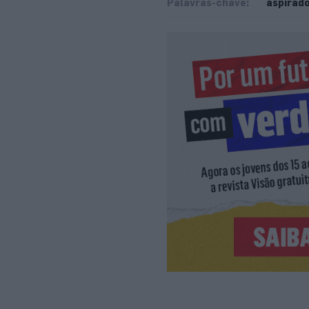
Palavras-chave:
aspirad