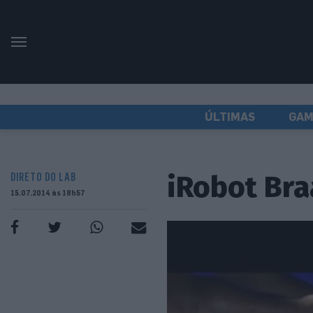
ÚLTIMAS
GAM
iRobot Bra
DIRETO DO LAB
15.07.2014 às 18h57