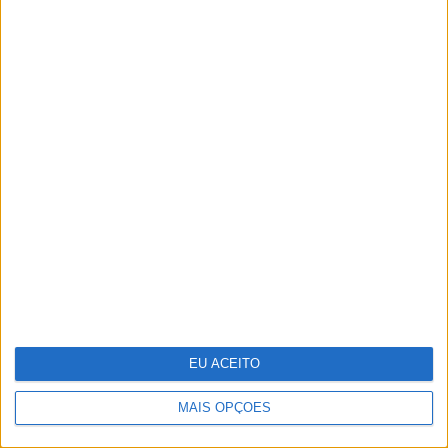
Recorde as melhores imagens da XXIX
Gala dos Globos de Ouro
EU ACEITO
MAIS OPÇÕES