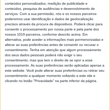
conteúdos personalizados, medição de publicidade e
conteúdos, pesquisa de audiências e desenvolvimento de
serviços.
Com a sua permissão, nós e os nossos parceiros
poderemos usar identificação e dados de geolocalização
precisos através da procura de dispositivos. Poderá clicar para
consentir o processamento por nossa parte e pela parte dos
nossos 1019 parceiros, conforme descrito acima. Em
alternativa, pode aceder a informações mais pormenorizadas e
alterar as suas preferências antes de consentir ou recusar o
consentimento.
Tenha em atenção que algum processamento
dos seus dados pessoais poderá não exigir o seu
consentimento, mas que tem o direito de se opor a esse
CULTURANDO NA LUSOFONIA
processamento. As suas preferências serão aplicadas apenas a
“O Sol se escurecerá, e a Lua não dará a
este website. Você pode alterar suas preferências ou retirar seu
sua luz, e as estrelas cairão do céu”.
consentimento a qualquer momento voltando a este site e
Eclipse: ecos antigos de medos
clicando no botão "Privacidade" na parte inferior da página.
apocalípticos