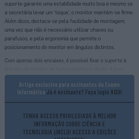
suporte garante uma estabilidade muito boa e mesmo se
a secretária levar um ‘toque’, o monitor mantém-se firme.
Além disso, destaca-se pela facilidade de montagem,
uma vez que não é necessário utilizar chaves ou
parafusos, e pela ergonomia que permite o
posicionamento do monitor em ângulos distintos.
Com apenas dois encaixes, é possível fixar o suporte à
traseira do monitor de forma simples e rápida. A base
inclui ainda um orifício para a passagem dos cabos,
Artigo exclusivo para assinantes da Exame
permitindo uma maior organização na secretária. Na zona
Informática
Já é assinante?
Faça login AQUI
inferior da traseira e do ecrã, encontra-se uma barra
revestida por tecido, que não só melhora a experiência
visual, como também confere um toque de sofisticação
TENHA ACESSO PRIVILEGIADO À MELHOR
ao design.
INFORMAÇÃO SOBRE CIÊNCIA E
TECNOLOGIA (INCLUI ACESSO A EDIÇÕES