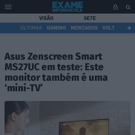
VISÃO
SE7E
ÚLTIMAS
GAMING
MERCADOS
VOLT
EI TV
TESTES
ASSINANTES
Asus Zenscreen Smart
MS27UC em teste: Este
monitor também é uma
‘mini-TV’