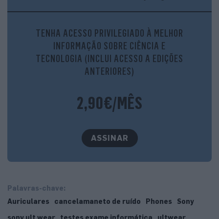
Isolamento de ruído
TENHA ACESSO PRIVILEGIADO À MELHOR
INFORMAÇÃO SOBRE CIÊNCIA E
TECNOLOGIA (INCLUI ACESSO A EDIÇÕES
ANTERIORES)
2,90€/MÊS
ASSINAR
Palavras-chave:
Auriculares
cancelamaneto de ruído
Phones
Sony
sony ult wear
testes exame informática
ultwear