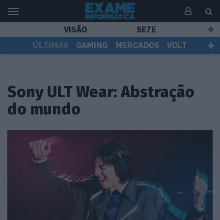
VISÃO
SE7E
ÚLTIMAS
GAMING
MERCADOS
VOLT
EI TV
TESTES
ASSINANTES
Sony ULT Wear: Abstração
do mundo