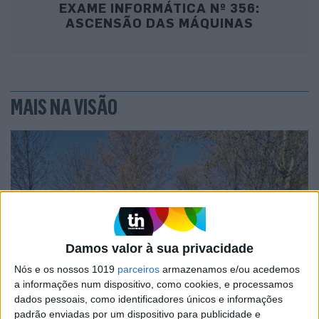
EXAME INFORMÁTICA Nº 356:
ASCENSÃO DAS MÁQUINAS
MAIS NA VISÃO
Damos valor à sua privacidade
Nós e os nossos 1019
parceiros
armazenamos e/ou acedemos
a informações num dispositivo, como cookies, e processamos
OPINIÃO
dados pessoais, como identificadores únicos e informações
O país que fotografamos nas férias e
padrão enviadas por um dispositivo para publicidade e