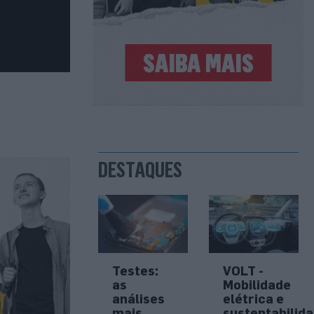
DESTAQUES
Testes:
VOLT -
as
Mobilidade
análises
elétrica e
mais
sustentabilid