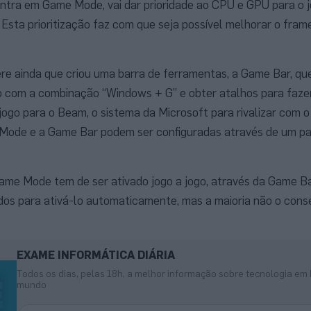
tra em Game Mode, vai dar prioridade ao CPU e GPU para o jo
 Esta prioritização faz com que seja possível melhorar o fram
e ainda que criou uma barra de ferramentas, a Game Bar, qu
 com a combinação “Windows + G” e obter atalhos para faze
o jogo para o Beam, o sistema da Microsoft para rivalizar com o
Mode e a Game Bar podem ser configuradas através de um pa
ame Mode tem de ser ativado jogo a jogo, através da Game Ba
dos para ativá-lo automaticamente, mas a maioria não o cons
EXAME INFORMÁTICA DIÁRIA
Todos os dias, pelas 18h, a melhor informação sobre tecnologia em 
mundo