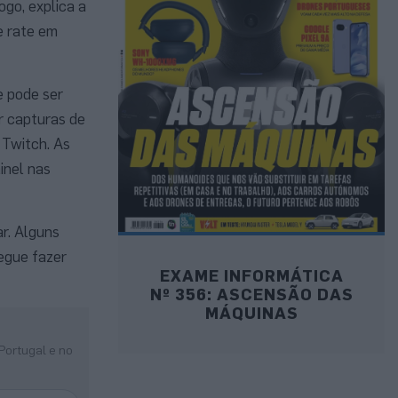
go, explica a
e rate em
e pode ser
r capturas de
 Twitch. As
inel nas
r. Alguns
egue fazer
EXAME INFORMÁTICA
Nº 356: ASCENSÃO DAS
MÁQUINAS
Portugal e no