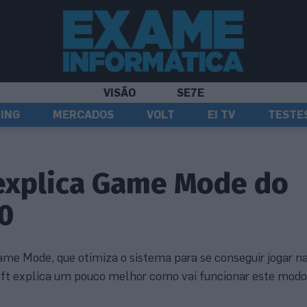
VISÃO
SE7E
ING
MERCADOS
VOLT
EI TV
TESTE
 explica Game Mode do
0
me Mode, que otimiza o sistema para se conseguir jogar n
oft explica um pouco melhor como vai funcionar este modo