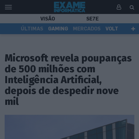
VISÃO
SE7E
ÚLTIMAS
GAMING
MERCADOS
VOLT
EI TV
TESTES
ASSINANTES
Microsoft revela poupanças
de 500 milhões com
Inteligência Artificial,
depois de despedir nove
mil