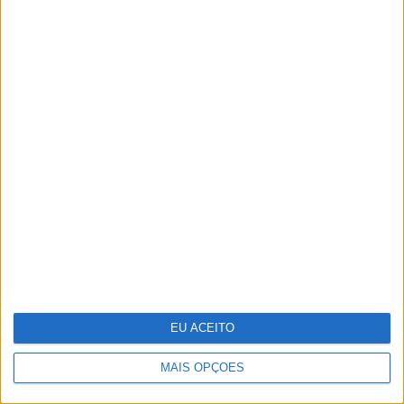
Ideia para uma escapada: Do Alqueva à
Ria Formosa, guiados pela água
EU ACEITO
MAIS OPÇÕES
O que os cientistas descobriram ao