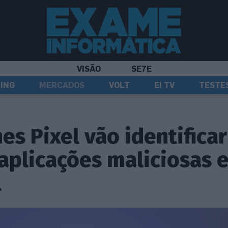
VISÃO
SE7E
ING
MERCADOS
VOLT
EI TV
TESTE
s Pixel vão identificar
aplicações maliciosas 
l