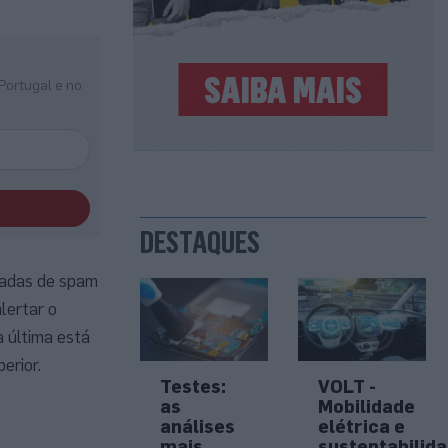
Portugal e no
DESTAQUES
madas de spam
alertar o
a última está
erior.
Testes:
VOLT -
as
Mobilidade
análises
elétrica e
mais
sustentabilid