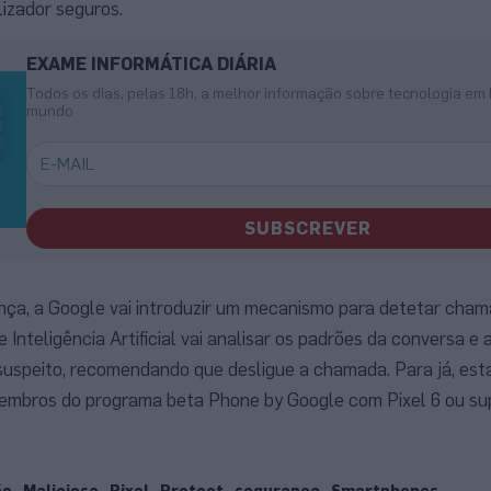
lizador seguros.
EXAME INFORMÁTICA DIÁRIA
Todos os dias, pelas 18h, a melhor informação sobre tecnologia em 
mundo
SUBSCREVER
nça, a Google vai introduzir um mecanismo para detetar cha
 Inteligência Artificial vai analisar os padrões da conversa e 
 suspeito, recomendando que desligue a chamada. Para já, est
membros do programa beta Phone by Google com Pixel 6 ou sup
ão
Maliciosa
Pixel
Protect
segurança
Smartphones