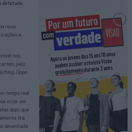
a detetada
uma nova
licações e
onível nos
cantes, pelo
othing, Oppo
em tempo real
vai estar em
elas apps que
ramenta tira
foi desenhada