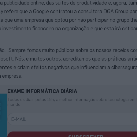
publicidade online, das suites de produtividade e, agora, t
ily refere que a Google contratou a consultora DGA Group pa
la que uma empresa que optou por não participar no grupo lh
 investimento financeiro na organização e que esta irá critica
ão. “Sempre fomos muito públicos sobre os nossos receios co
osoft. Nós, e muitos outros, acreditamos que as práticas ant
entes e criam efeitos negativos que influenciam a cibersegur
a empresa.
EXAME INFORMÁTICA DIÁRIA
Todos os dias, pelas 18h, a melhor informação sobre tecnologia em 
mundo