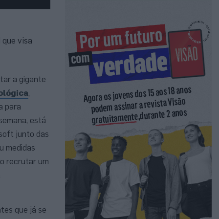
 que visa
tar a gigante
ológica
,
a para
 semana, está
soft junto das
ou medidas
ao recrutar um
a
tes que já se