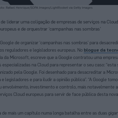
oto: Rafael Henrique/SOPA Images/LightRocket via Getty Images
 de liderar uma coligação de empresas de serviços na Cloud
s europeus e de orquestrar ‘campanhas nas sombras’
Google de organizar ‘campanhas nas sombras’ para desacredi
os reguladores e legisladores europeus. No
blogue da tecn
da da Microsoft, escreve que a Google contratou uma empres
 especializadas na Cloud para representar o seu caso: “esta
nizado pela Google. Foi desenhado para desacreditar a Micro
e legisladores e para iludir a opinião pública”. “A Google tom
eu envolvimento, investimento e controlo, mais notavelmente 
rviços Cloud europeus para servir de face pública desta nov
a de mais um capítulo numa longa batalha entre as duas gigan