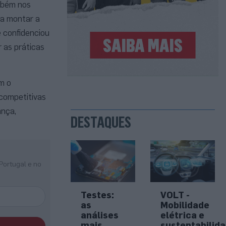
ambém nos
ra montar a
e confidenciou
r as práticas
m o
icompetitivas
ança,
DESTAQUES
Portugal e no
Testes:
VOLT -
as
Mobilidade
análises
elétrica e
mais
sustentabilid