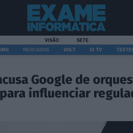
VISÃO
SE7E
ING
MERCADOS
VOLT
EI TV
TESTE
acusa Google de orques
ara influenciar regula