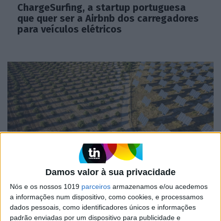
ChargeSurfing, a startup portuguesa
que quer ser a Airbnb dos carregadores
para veículos elétricos
Damos valor à sua privacidade
MERCADOS
Altice Portugal assume compromisso de
Nós e os nossos 1019
parceiros
armazenamos e/ou acedemos
neutralidade carbónica até 2050
a informações num dispositivo, como cookies, e processamos
dados pessoais, como identificadores únicos e informações
padrão enviadas por um dispositivo para publicidade e