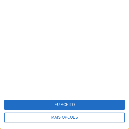
O futuro começou esta noite. Como foi
preparado o 25 de Abril
EU ACEITO
MAIS OPÇÕES