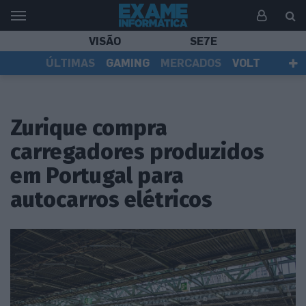
VISÃO
SE7E
ÚLTIMAS
GAMING
MERCADOS
VOLT
EI TV
TESTES
ASSINANTES
Zurique compra
carregadores produzidos
em Portugal para
autocarros elétricos