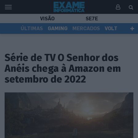
VISÃO
SE7E
ÚLTIMAS
GAMING
MERCADOS
VOLT
EI TV
TESTES
ASSINANTES
Série de TV O Senhor dos
Anéis chega à Amazon em
setembro de 2022