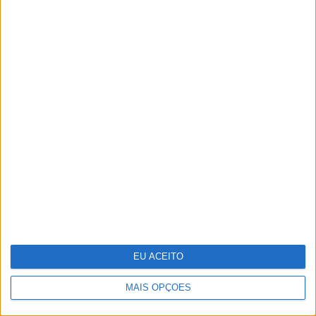
Os 40 atores negros mais famosos de
Hollywood
EU ACEITO
MAIS OPÇÕES