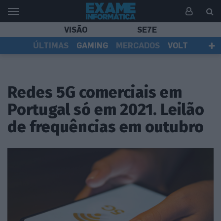
VISÃO
SE7E
ÚLTIMAS
GAMING
MERCADOS
VOLT
EI TV
TESTES
ASSINANTES
Redes 5G comerciais em
Portugal só em 2021. Leilão
de frequências em outubro