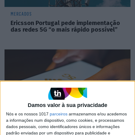
MERCADOS
Ericsson Portugal pede implementação
das redes 5G “o mais rápido possível”
Damos valor à sua privacidade
Nós e os nossos 1017
parceiros
armazenamos e/ou acedemos
MERCADOS
a informações num dispositivo, como cookies, e processamos
Huawei pede regras de segurança
dados pessoais, como identificadores únicos e informações
comuns no mercado das redes 5G
padrão enviadas por um dispositivo para publicidade e