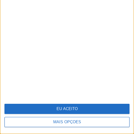
intervenção na revolução de 1974
Recorde as melhores imagens da XXIX
Gala dos Globos de Ouro
EU ACEITO
MAIS OPÇÕES