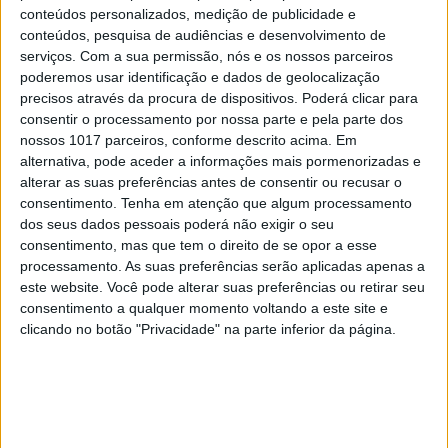
conteúdos personalizados, medição de publicidade e
conteúdos, pesquisa de audiências e desenvolvimento de
serviços.
Com a sua permissão, nós e os nossos parceiros
poderemos usar identificação e dados de geolocalização
precisos através da procura de dispositivos. Poderá clicar para
consentir o processamento por nossa parte e pela parte dos
nossos 1017 parceiros, conforme descrito acima. Em
alternativa, pode aceder a informações mais pormenorizadas e
alterar as suas preferências antes de consentir ou recusar o
consentimento.
Tenha em atenção que algum processamento
dos seus dados pessoais poderá não exigir o seu
consentimento, mas que tem o direito de se opor a esse
processamento. As suas preferências serão aplicadas apenas a
HARDWARE
este website. Você pode alterar suas preferências ou retirar seu
consentimento a qualquer momento voltando a este site e
Vão ser vendidos 260 mil smartphones
clicando no botão "Privacidade" na parte inferior da página.
5G em Portugal até ao final do ano