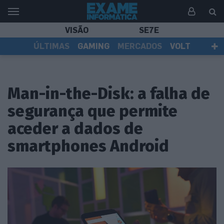
VISÃO
SE7E
ÚLTIMAS
GAMING
MERCADOS
VOLT
EI TV
TESTES
ASSINANTES
Man-in-the-Disk: a falha de
segurança que permite
aceder a dados de
smartphones Android