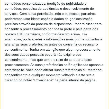
SOFTWARE
conteúdos personalizados, medição de publicidade e
Apple retira milhares de apps ilegais da
conteúdos, pesquisa de audiências e desenvolvimento de
App Store chinesa
serviços.
Com a sua permissão, nós e os nossos parceiros
poderemos usar identificação e dados de geolocalização
precisos através da procura de dispositivos. Poderá clicar para
consentir o processamento por nossa parte e pela parte dos
nossos 1019 parceiros, conforme descrito acima. Em
alternativa, pode aceder a informações mais pormenorizadas e
CAPA DA EDIÇÃO
alterar as suas preferências antes de consentir ou recusar o
consentimento.
Tenha em atenção que algum processamento
dos seus dados pessoais poderá não exigir o seu
consentimento, mas que tem o direito de se opor a esse
processamento. As suas preferências serão aplicadas apenas a
este website. Você pode alterar suas preferências ou retirar seu
consentimento a qualquer momento voltando a este site e
clicando no botão "Privacidade" na parte inferior da página.