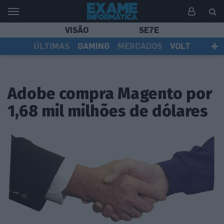
VISÃO
SE7E
ÚLTIMAS
GAMING
MERCADOS
VOLT
EI TV
TESTES
ASSINANTES
Adobe compra Magento por
1,68 mil milhões de dólares