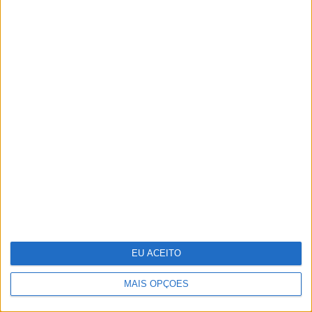
Em noite de glamour, saiba quem foram
os casais que marcaram presença nesta
edição dos Globos de Ouro
EU ACEITO
MAIS OPÇÕES