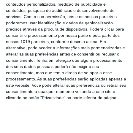
conteúdos personalizados, medição de publicidade e
Santa Maria, mas não define limites precisos: «É um
conteúdos, pesquisa de audiências e desenvolvimento de
espaço de geometria variável», explica Brito e Abreu,
serviços.
Com a sua permissão, nós e os nossos parceiros
poderemos usar identificação e dados de geolocalização
aludindo ao facto de a área usada poder variar
precisos através da procura de dispositivos. Poderá clicar para
consoante os requisitos e objetivos dos diferentes
consentir o processamento por nossa parte e pela parte dos
testes.
nossos 1019 parceiros, conforme descrito acima. Em
alternativa, pode aceder a informações mais pormenorizadas e
alterar as suas preferências antes de consentir ou recusar o
O protocolo não prevê qualquer taxa ou contrapartida
consentimento.
Tenha em atenção que algum processamento
dos seus dados pessoais poderá não exigir o seu
financeira, admite o secretário regional. Fausto Brito e
consentimento, mas que tem o direito de se opor a esse
Abreu recorda que é necessário criar incentivos para
processamento. As suas preferências serão aplicadas apenas a
fomentar o desenvolvimento de um cluster que pode
este website. Você pode alterar suas preferências ou retirar seu
consentimento a qualquer momento voltando a este site e
potenciar o número de visitantes e até a fixação de
clicando no botão "Privacidade" na parte inferior da página.
laboratórios ou infraestruturas de manutenção de
empresas no arquipélago: «Neste momento, há espaço e
tempo suficientes para que não se tenha de aplicar
taxas», acrescenta o governante regional, admitindo que,