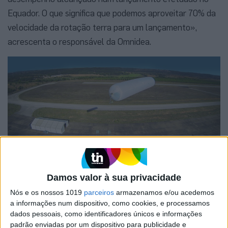
Equador. O que significa que podemos aproveitar 70% da
velocidade da rotação terra para um lançamento»,
acrescenta o responsável da Omnidea.
A Omnidea pretende produzir energia a partir do céu
Um espaço variável
Damos valor à sua privacidade
Nós e os nossos 1019
parceiros
armazenamos e/ou acedemos
O protocolo define a possibilidade de uso da pista e da
a informações num dispositivo, como cookies, e processamos
denominada placa (onde os aviões estacionam ou se
dados pessoais, como identificadores únicos e informações
padrão enviadas por um dispositivo para publicidade e
deslocam depois de aterrar) do aeroporto da Ilha de