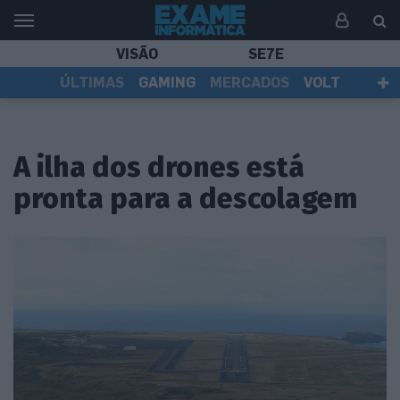
VISÃO
SE7E
ÚLTIMAS
GAMING
MERCADOS
VOLT
EI TV
TESTES
ASSINANTES
A ilha dos drones está
pronta para a descolagem