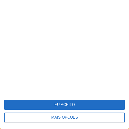
O futuro começou esta noite. Como foi
preparado o 25 de Abril
EU ACEITO
MAIS OPÇÕES