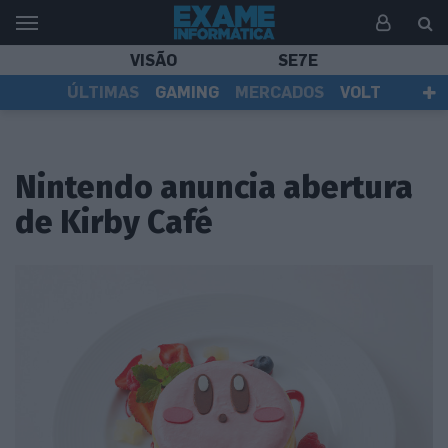
VISÃO
SE7E
ÚLTIMAS
GAMING
MERCADOS
VOLT
EI TV
TESTES
ASSINANTES
Nintendo anuncia abertura
de Kirby Café