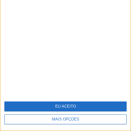
Fotografia: Os tigres de Maria da Luz
EU ACEITO
MAIS OPÇÕES