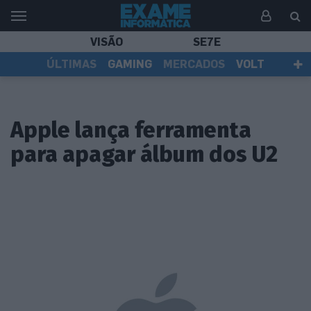
VISÃO
SE7E
ÚLTIMAS
GAMING
MERCADOS
VOLT
EI TV
TESTES
ASSINANTES
Apple lança ferramenta
para apagar álbum dos U2