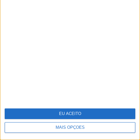
Cosentino inaugura o Cosentino City
Porto e reforça a sua presença em
Portugal
EU ACEITO
MAIS OPÇÕES