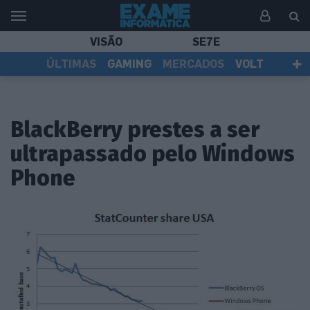
VISÃO
SE7E
ÚLTIMAS
GAMING
MERCADOS
VOLT
EI TV
TESTES
ASSINANTES
BlackBerry prestes a ser
ultrapassado pelo Windows
Phone