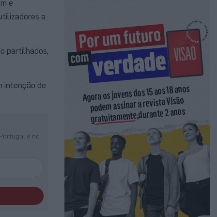
Em e
tilizadores a
o partilhados,
m intenção de
Portugal e no