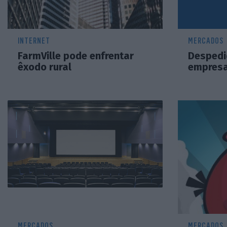
INTERNET
MERCADOS
FarmVille pode enfrentar
Despedid
êxodo rural
empresa
MERCADOS
MERCADOS