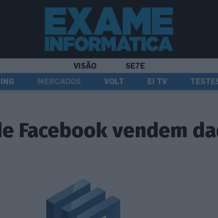
VISÃO
SE7E
ING
MERCADOS
VOLT
EI TV
TESTE
 de Facebook vendem d