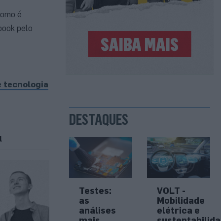
como é
book pelo
e tecnologia
DESTAQUES
l
Testes:
VOLT -
as
Mobilidade
análises
elétrica e
mais
sustentabilid