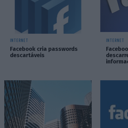
INTERNET
INTERNET
Facebook cria passwords
Faceboo
descartáveis
descarr
informa