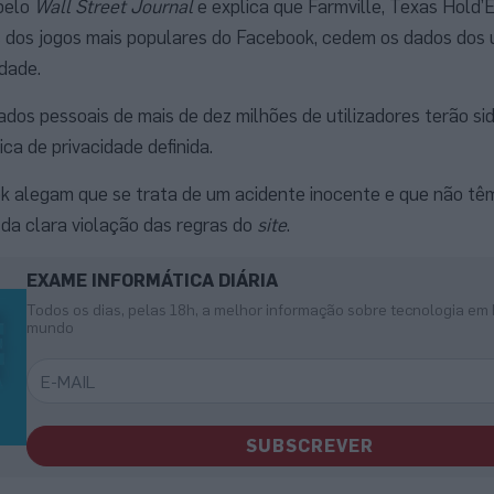
 pelo
Wall Street Journal
e explica que Farmville, Texas Hold’
ns dos jogos mais populares do Facebook, cedem os dados dos u
dade.
dos pessoais de mais de dez milhões de utilizadores terão sid
ca de privacidade definida.
k alegam que se trata de um acidente inocente e que não tê
 da clara violação das regras do
site
.
EXAME INFORMÁTICA DIÁRIA
Todos os dias, pelas 18h, a melhor informação sobre tecnologia em 
mundo
SUBSCREVER