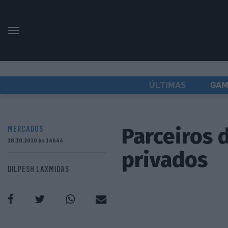
ÚLTIMAS
GAM
Parceiros
MERCADOS
18.10.2010 às 14h44
privados
DILPESH LAXMIDAS