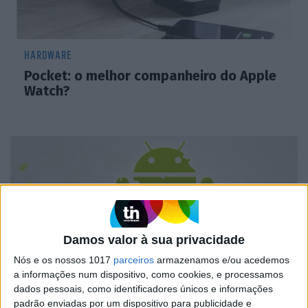
HARDWARE
Pocket: o melhor companheiro do Apple
Watch?
Damos valor à sua privacidade
Nós e os nossos 1017
parceiros
armazenamos e/ou acedemos
a informações num dispositivo, como cookies, e processamos
dados pessoais, como identificadores únicos e informações
MERCADOS
padrão enviadas por um dispositivo para publicidade e