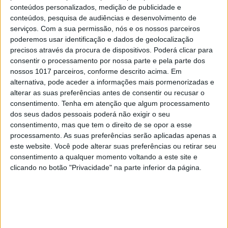
Apps do Android enviam dados
conteúdos personalizados, medição de publicidade e
desnecessários e de forma oculta
conteúdos, pesquisa de audiências e desenvolvimento de
serviços.
Com a sua permissão, nós e os nossos parceiros
poderemos usar identificação e dados de geolocalização
precisos através da procura de dispositivos. Poderá clicar para
consentir o processamento por nossa parte e pela parte dos
nossos 1017 parceiros, conforme descrito acima. Em
alternativa, pode aceder a informações mais pormenorizadas e
alterar as suas preferências antes de consentir ou recusar o
consentimento.
Tenha em atenção que algum processamento
dos seus dados pessoais poderá não exigir o seu
consentimento, mas que tem o direito de se opor a esse
processamento. As suas preferências serão aplicadas apenas a
este website. Você pode alterar suas preferências ou retirar seu
consentimento a qualquer momento voltando a este site e
MERCADOS
clicando no botão "Privacidade" na parte inferior da página.
Concept 26: a Volvo também quer criar
carros autónomos