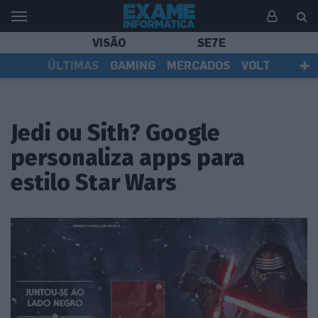
VISÃO
SE7E
ÚLTIMAS
GAMING
MERCADOS
VOLT
EI TV
TESTES
ASSINANTES
Jedi ou Sith? Google
personaliza apps para
estilo Star Wars