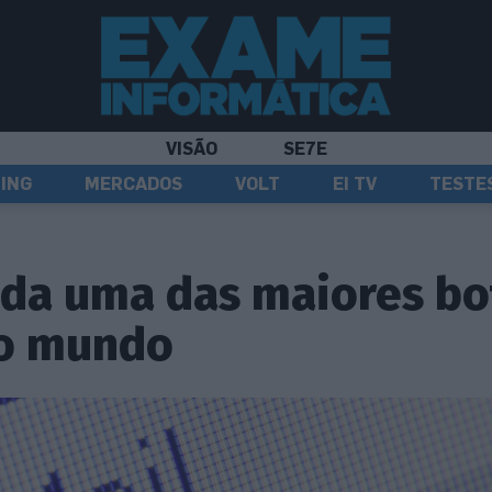
VISÃO
SE7E
ING
MERCADOS
VOLT
EI TV
TESTE
ada uma das maiores bo
o mundo