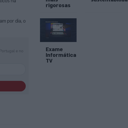
ticos na
rigorosas
m por dia, o
Exame
Portugal e no
Informática
TV