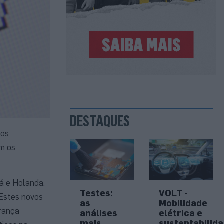
DESTAQUES
 os
m os
á e Holanda.
Testes:
VOLT -
 Estes novos
as
Mobilidade
urança
análises
elétrica e
mais
sustentabilid