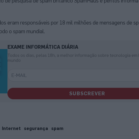
viço de pesquisa de spam britânico SpamHaus e peritos informá
dos eram responsáveis por 18 mil milhões de mensagens de spa
odo o spam mundial.
EXAME INFORMÁTICA DIÁRIA
Todos os dias, pelas 18h, a melhor informação sobre tecnologia em 
mundo
SUBSCREVER
Internet
segurança
spam