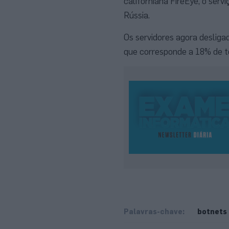
californiana FireEye, o ser
Rússia.
Os servidores agora desliga
que corresponde a 18% de t
Palavras-chave:
botnets