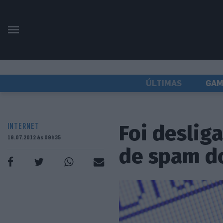
ÚLTIMAS
GAM
Foi deslig
INTERNET
19.07.2012 às 09h35
de spam d