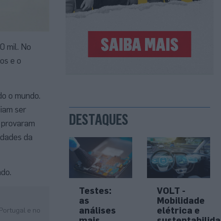
0 mil. No
os e o
do o mundo.
iam ser
DESTAQUES
e provaram
idades da
ndo.
Testes:
VOLT -
as
Mobilidade
análises
elétrica e
Portugal e no
mais
sustentabilid