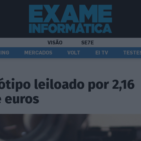
VISÃO
SE7E
ING
MERCADOS
VOLT
EI TV
TESTE
ótipo leiloado por 2,16
 euros