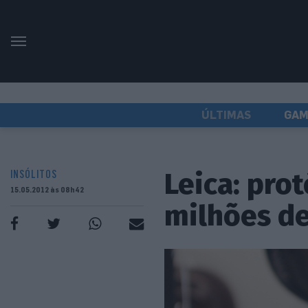
ÚLTIMAS
GAM
Leica: prot
INSÓLITOS
15.05.2012 às 08h42
milhões de