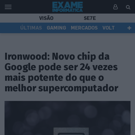
VISÃO
SE7E
ÚLTIMAS
GAMING
MERCADOS
VOLT
EI TV
TESTES
ASSINANTES
Ironwood: Novo chip da
Google pode ser 24 vezes
mais potente do que o
melhor supercomputador