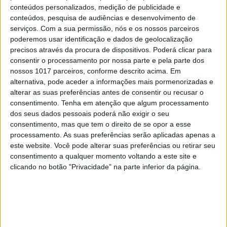
conteúdos personalizados, medição de publicidade e
conteúdos, pesquisa de audiências e desenvolvimento de
serviços.
Com a sua permissão, nós e os nossos parceiros
poderemos usar identificação e dados de geolocalização
precisos através da procura de dispositivos. Poderá clicar para
consentir o processamento por nossa parte e pela parte dos
SOCIEDADE
nossos 1017 parceiros, conforme descrito acima. Em
Uma pesquisa no ChatGPT3 consome 10
alternativa, pode aceder a informações mais pormenorizadas e
vezes mais energia do que no Google
alterar as suas preferências antes de consentir ou recusar o
consentimento.
Tenha em atenção que algum processamento
dos seus dados pessoais poderá não exigir o seu
consentimento, mas que tem o direito de se opor a esse
processamento. As suas preferências serão aplicadas apenas a
este website. Você pode alterar suas preferências ou retirar seu
CAPA DA EDIÇÃO
consentimento a qualquer momento voltando a este site e
clicando no botão "Privacidade" na parte inferior da página.