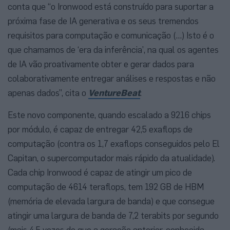
conta que “o Ironwood está construído para suportar a
próxima fase de IA generativa e os seus tremendos
requisitos para computação e comunicação (…) Isto é o
que chamamos de ‘era da inferência’, na qual os agentes
de IA vão proativamente obter e gerar dados para
colaborativamente entregar análises e respostas e não
apenas dados”, cita o
VentureBeat
.
Este novo componente, quando escalado a 9216 chips
por módulo, é capaz de entregar 42,5 exaflops de
computação (contra os 1,7 exaflops conseguidos pelo El
Capitan, o supercomputador mais rápido da atualidade).
Cada chip Ironwood é capaz de atingir um pico de
computação de 4614 teraflops, tem 192 GB de HBM
(memória de elevada largura de banda) e que consegue
atingir uma largura de banda de 7,2 terabits por segundo
(mais 4,5 vezes do que a geração anterior, conhecida