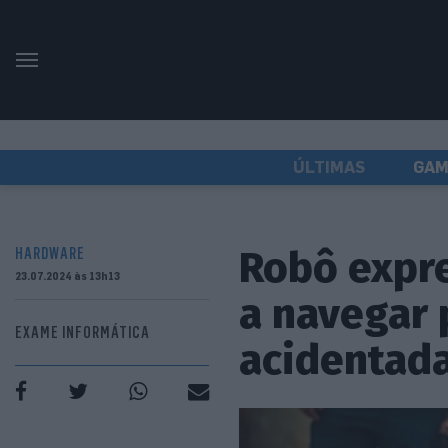
ÚLTIMAS
GAM
Robô expre
HARDWARE
23.07.2024 às 13h13
a navegar 
EXAME INFORMÁTICA
acidentad