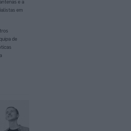
 antenas e a
ialistas em
tros
quipa de
óticas
a