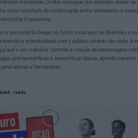
riências interativas. O robô consegue, por exemplo, mexer as
ta, como resultado da colaboração entre animadores e espec
Interesting Engineering
.
o o que poderá chegar no futuro a parques de diversões e ou
 imersão e interatividade com o público através de robôs. A e
lça que o seu trabalho “permite a criação de personagens rob
ogias antropomórficas e zoomórficas típicas, abrindo caminho 
generalistas e fantásticas”.
Robô
robôs