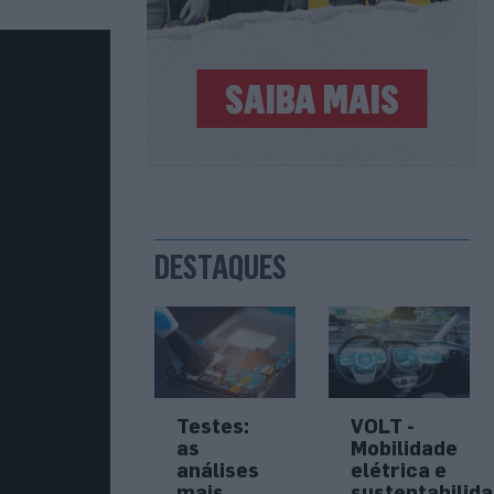
DESTAQUES
Testes:
VOLT -
as
Mobilidade
análises
elétrica e
mais
sustentabilid