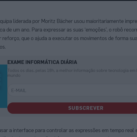
equipa liderada por Moritz Bächer usou maioritariamente impr
a de um ano. Para expressar as suas ‘emoções’, o robô recor
 reforço, que o ajuda a executar os movimentos de forma su
os.
EXAME INFORMÁTICA DIÁRIA
Todos os dias, pelas 18h, a melhor informação sobre tecnologia em 
mundo
SUBSCREVER
ar a interface para controlar as expressões em tempo real 