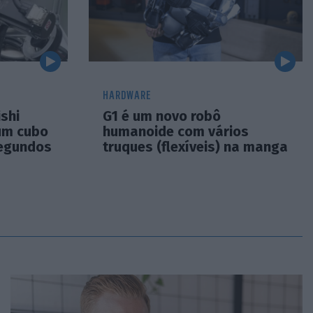
HARDWARE
shi
G1 é um novo robô
um cubo
humanoide com vários
segundos
truques (flexíveis) na manga