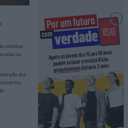
e
de combinar
escadas ou
 atenção dos
movimentos
ão