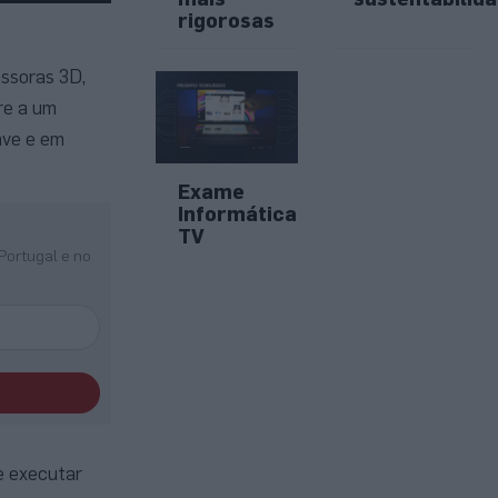
rigorosas
essoras 3D,
re a um
ave e em
Exame
Informática
TV
Portugal e no
e executar