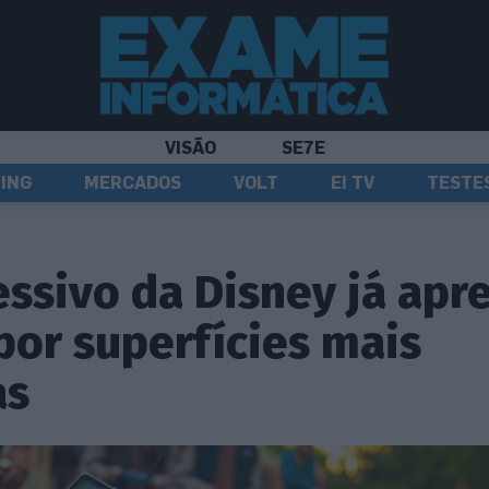
VISÃO
SE7E
ING
MERCADOS
VOLT
EI TV
TESTE
ssivo da Disney já apr
por superfícies mais
as