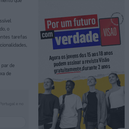
pamento que
ssível
do, o
entes tarefas
cionalidades,
 par de
ixa de
Portugal e no