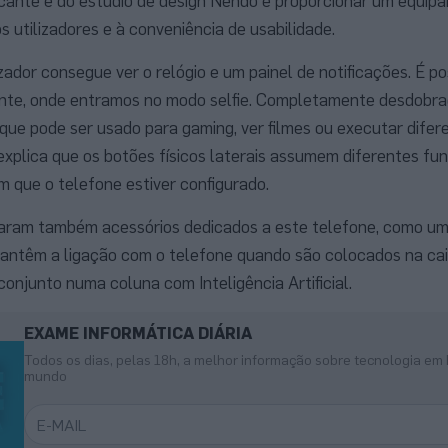
bricante e do estúdio de design Nendo é proporcionar um equi
 utilizadores e à conveniência de usabilidade.
izador consegue ver o relógio e um painel de notificações. É po
uinte, onde entramos no modo selfie. Completamente desdobra
que pode ser usado para gaming, ver filmes ou executar difer
xplica que os botões físicos laterais assumem diferentes fun
 que o telefone estiver configurado.
ram também acessórios dedicados a este telefone, como um
mantêm a ligação com o telefone quando são colocados na ca
onjunto numa coluna com Inteligência Artificial.
EXAME INFORMÁTICA DIÁRIA
Todos os dias, pelas 18h, a melhor informação sobre tecnologia em 
mundo