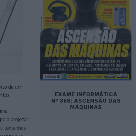
eito de um
EXAME INFORMÁTICA
intos
Nº 356: ASCENSÃO DAS
MÁQUINAS
 uma
po a projetar
rês tamanhos