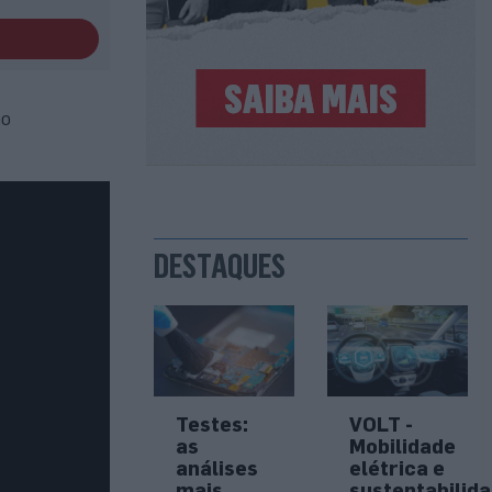
mo
DESTAQUES
Testes:
VOLT -
as
Mobilidade
análises
elétrica e
mais
sustentabilid