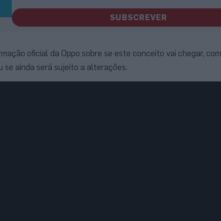
SUBSCREVER
rmação oficial da Oppo sobre se este conceito vai chegar, co
se ainda será sujeito a alterações.