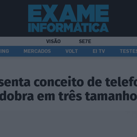
VISÃO
SE7E
ING
MERCADOS
VOLT
EI TV
TESTE
enta conceito de telef
sdobra em três tamanho