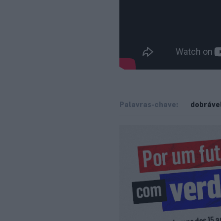
Palavras-chave:
dobráve