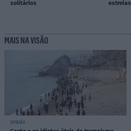
solitários
estrela
MAIS NA VISÃO
OPINIÃO
Ceuta e os idiotas úteis do trumpismo