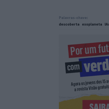
Palavras-chave:
descoberta
exoplaneta
IA