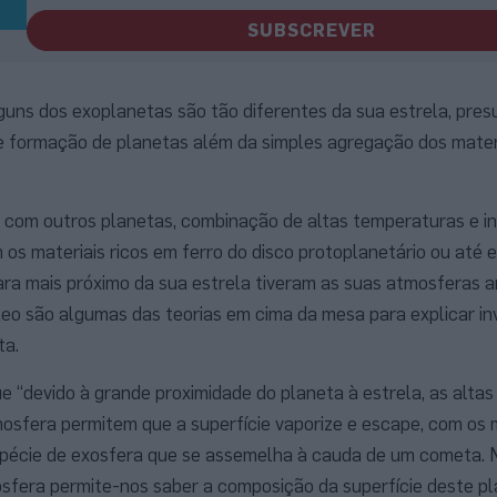
SUBSCREVER
guns dos exoplanetas são tão diferentes da sua estrela, pre
e formação de planetas além da simples agregação dos materi
 com outros planetas, combinação de altas temperaturas e i
s materiais ricos em ferro do disco protoplanetário ou até 
ara mais próximo da sua estrela tiveram as suas atmosferas 
eo são algumas das teorias em cima da mesa para explicar in
ta.
e “devido à grande proximidade do planeta à estrela, as altas
osfera permitem que a superfície vaporize e escape, com os m
pécie de exosfera que se assemelha à cauda de um cometa. 
fera permite-nos saber a composição da superfície deste pl