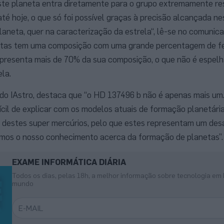
ste planeta entra diretamente para o grupo extremamente res
té hoje, o que só foi possível graças à precisão alcançada ne
laneta, quer na caracterização da estrela“, lê-se no comunic
netas tem uma composição com uma grande percentagem de fe
representa mais de 70% da sua composição, o que não é espel
la.
o IAstro, destaca que “o HD 137496 b não é apenas mais um.
fícil de explicar com os modelos atuais de formação planetária
estes super mercúrios, pelo que estes representam um desa
mos o nosso conhecimento acerca da formação de planetas”.
EXAME INFORMÁTICA DIÁRIA
Todos os dias, pelas 18h, a melhor informação sobre tecnologia em 
mundo