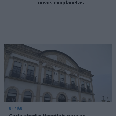
novos exoplanetas
OPINIÃO
Carta aberta: Hospitais para as