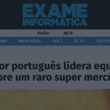
VISÃO
SE7E
ING
MERCADOS
VOLT
EI TV
TESTE
or português lidera eq
re um raro super merc