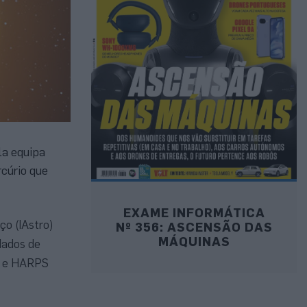
la equipa
cúrio que
EXAME INFORMÁTICA
ço (IAstro)
Nº 356: ASCENSÃO DAS
MÁQUINAS
dados de
IE e HARPS