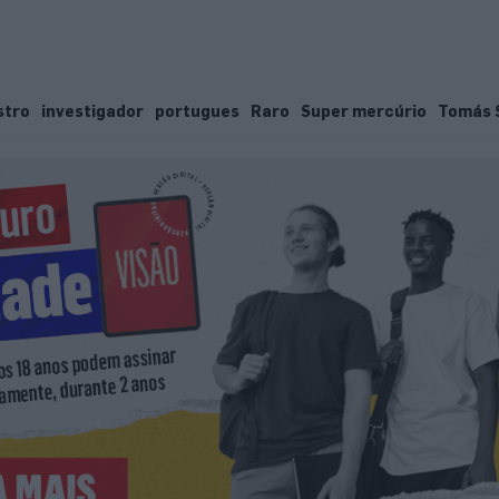
stro
investigador
portugues
Raro
Super mercúrio
Tomás S