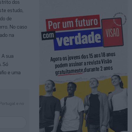
trito dos
ste estudo,
ado de
rro. No caso
hado na
 A sua
. Só
fio e uma
Portugal e no