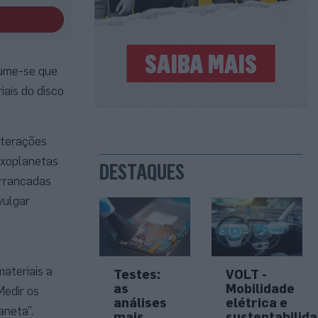
sume-se que
ais do disco
nterações
exoplanetas
DESTAQUES
arrancadas
vulgar
ateriais a
Testes:
VOLT -
as
Mobilidade
Medir os
análises
elétrica e
aneta”.
mais
sustentabilid