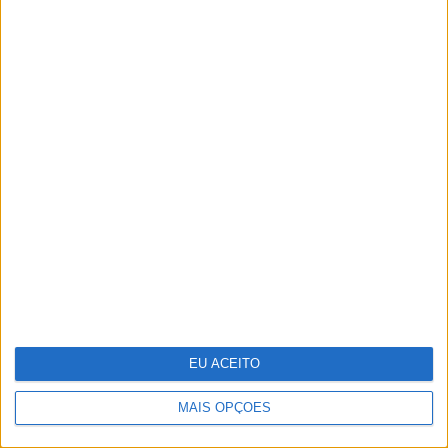
Adalberto Ribeiro: “Não procuramos
seguir modas nem programar em função
do que é mais mediático. Procuramos
artistas que tenham autenticidade,
qualidade e algo para dizer em palco”
EU ACEITO
MAIS OPÇÕES