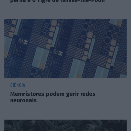
perna é o Tigre de Winnie-the-Pooh
CIÊNCIA
Memristores podem gerir redes
neuronais