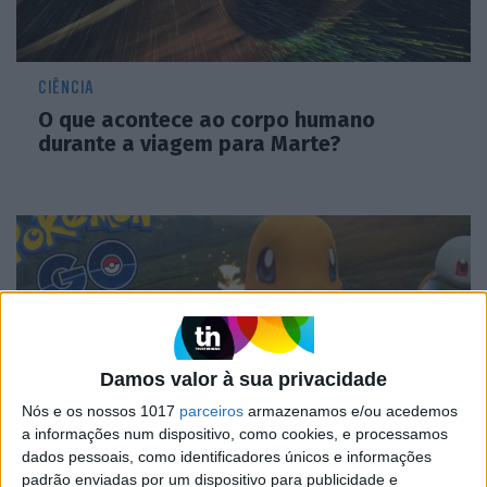
CIÊNCIA
O que acontece ao corpo humano
durante a viagem para Marte?
Damos valor à sua privacidade
Nós e os nossos 1017
parceiros
armazenamos e/ou acedemos
a informações num dispositivo, como cookies, e processamos
dados pessoais, como identificadores únicos e informações
CIÊNCIA
padrão enviadas por um dispositivo para publicidade e