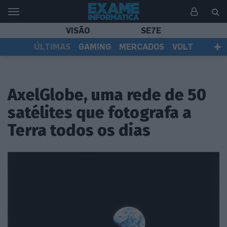
VISÃO
SE7E
ÚLTIMAS
GAMING
MERCADOS
VOLT
EI TV
TESTES
ASSINANTES
AxelGlobe, uma rede de 50
satélites que fotografa a
Terra todos os dias