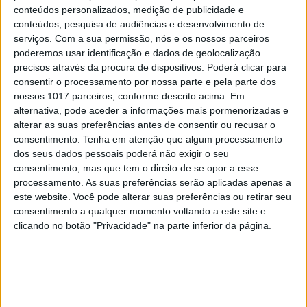
conteúdos personalizados, medição de publicidade e
NASA testa mapeamento 3D do vento
conteúdos, pesquisa de audiências e desenvolvimento de
para melhorar previsões meteorológicas
serviços.
Com a sua permissão, nós e os nossos parceiros
poderemos usar identificação e dados de geolocalização
precisos através da procura de dispositivos. Poderá clicar para
consentir o processamento por nossa parte e pela parte dos
nossos 1017 parceiros, conforme descrito acima. Em
alternativa, pode aceder a informações mais pormenorizadas e
CAPA DA EDIÇÃO
alterar as suas preferências antes de consentir ou recusar o
consentimento.
Tenha em atenção que algum processamento
dos seus dados pessoais poderá não exigir o seu
consentimento, mas que tem o direito de se opor a esse
processamento. As suas preferências serão aplicadas apenas a
este website. Você pode alterar suas preferências ou retirar seu
consentimento a qualquer momento voltando a este site e
clicando no botão "Privacidade" na parte inferior da página.