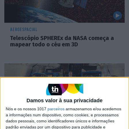
AEROESPACIAL
Telescópio SPHEREx da NASA começa a
mapear todo o céu em 3D
Damos valor à sua privacidade
Nós e os nossos 1017
parceiros
armazenamos e/ou acedemos
a informações num dispositivo, como cookies, e processamos
dados pessoais, como identificadores únicos e informações
padrão enviadas por um dispositivo para publicidade e
CIÊNCIA