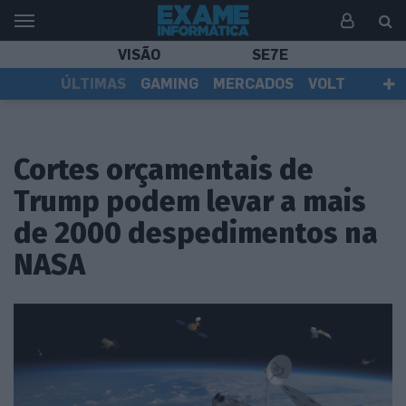
VISÃO
SE7E
ÚLTIMAS
GAMING
MERCADOS
VOLT
EI TV
TESTES
ASSINANTES
Cortes orçamentais de
Trump podem levar a mais
de 2000 despedimentos na
NASA