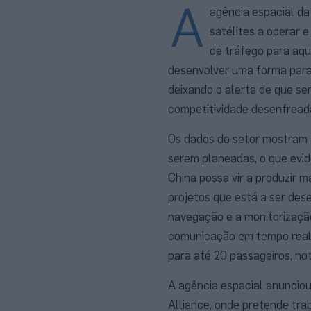
A
agência espacial da 
satélites a operar 
de tráfego para aqu
desenvolver uma forma para 
deixando o alerta de que se
competitividade desenfreada
Os dados do setor mostram q
serem planeadas, o que evid
China possa vir a produzir m
projetos que está a ser des
navegação e a monitorização
comunicação em tempo real 
para até 20 passageiros, not
A agência espacial anuncio
Alliance, onde pretende tra