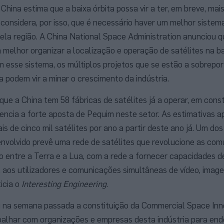
China estima que a baixa órbita possa vir a ter, em breve, mai
e considera, por isso, que é necessário haver um melhor siste
ela região. A China National Space Administration anunciou q
melhor organizar a localização e operação de satélites na bai
m esse sistema, os múltiplos projetos que se estão a sobrepor
 podem vir a minar o crescimento da indústria.
ue a China tem 58 fábricas de satélites já a operar, em cons
encia a forte aposta de Pequim neste setor. As estimativas 
ais de cinco mil satélites por ano a partir deste ano já. Um do
envolvido prevê uma rede de satélites que revolucione as com
 entre a Terra e a Lua, com a rede a fornecer capacidades d
aos utilizadores e comunicações simultâneas de vídeo, image
icia o
Interesting Engineering
.
u na semana passada a constituição da Commercial Space Inn
balhar com organizações e empresas desta indústria para en