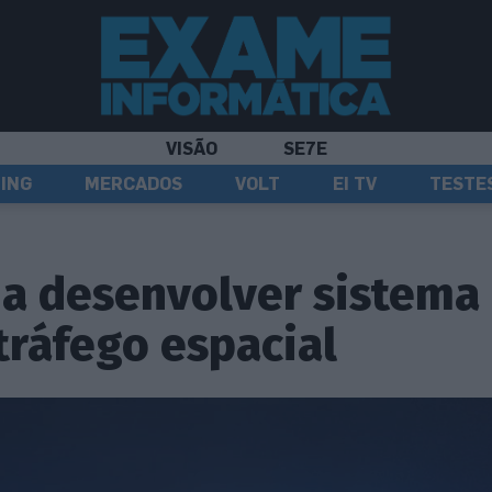
VISÃO
SE7E
ING
MERCADOS
VOLT
EI TV
TESTE
 a desenvolver sistema
tráfego espacial