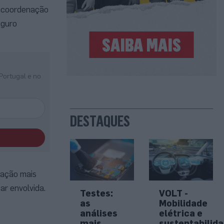
a coordenação
eguro
Portugal e no
DESTAQUES
ração mais
ar envolvida.
Testes:
VOLT -
as
Mobilidade
análises
elétrica e
mais
sustentabilid