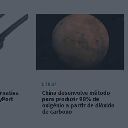
CIÊNCIA
ernativa
China desenvolve método
yPort
para produzir 98% de
oxigénio a partir de dióxido
de carbono