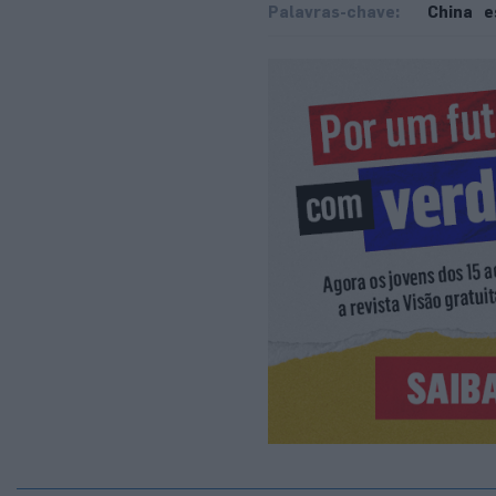
Palavras-chave:
China
e