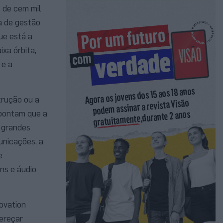
s de cem mil
ma de gestão
ue está a
xa órbita,
 e a
trução ou a
apontam que a
s grandes
unicações, a
e
ns e áudio
ovation
dereçar