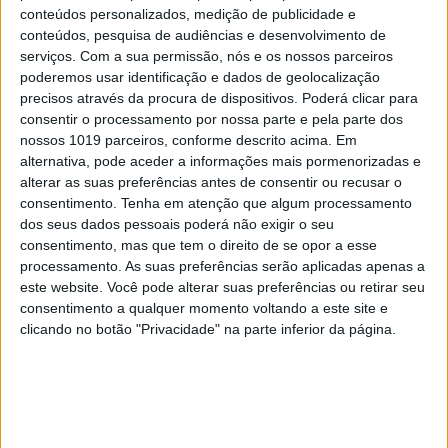
conteúdos personalizados, medição de publicidade e
conteúdos, pesquisa de audiências e desenvolvimento de
serviços.
Com a sua permissão, nós e os nossos parceiros
AEROESPACIAL
poderemos usar identificação e dados de geolocalização
precisos através da procura de dispositivos. Poderá clicar para
Telescópio ótico em Beja vai vigiar
consentir o processamento por nossa parte e pela parte dos
satélites para evitar colisões no Espaço
nossos 1019 parceiros, conforme descrito acima. Em
alternativa, pode aceder a informações mais pormenorizadas e
alterar as suas preferências antes de consentir ou recusar o
consentimento.
Tenha em atenção que algum processamento
dos seus dados pessoais poderá não exigir o seu
consentimento, mas que tem o direito de se opor a esse
processamento. As suas preferências serão aplicadas apenas a
este website. Você pode alterar suas preferências ou retirar seu
consentimento a qualquer momento voltando a este site e
clicando no botão "Privacidade" na parte inferior da página.
AEROESPACIAL