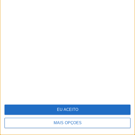
De Zeca Afonso a Adriano Correia de
Oliveira. O papel da música de
intervenção na revolução de 1974
EU ACEITO
MAIS OPÇÕES