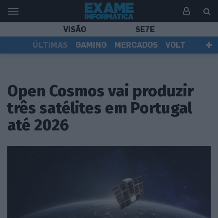
VISÃO
SE7E
ÚLTIMAS
GAMING
MERCADOS
VOLT
EI TV
TESTES
ASSINANTES
Open Cosmos vai produzir
três satélites em Portugal
até 2026