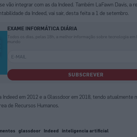
se vão integrar com as da Indeed. Também LaFawn Davis, a r
bilidade da Indeed, vai sair, desta feita a 1 de setembro.
EXAME INFORMÁTICA DIÁRIA
Todos os dias, pelas 18h, a melhor informação sobre tecnologia em 
mundo
SUBSCREVER
 a Indeed em 2012 e a Glassdoor em 2018, tendo atualmente m
área de Recursos Humanos.
mentos
glassdoor
Indeed
inteligencia artificial