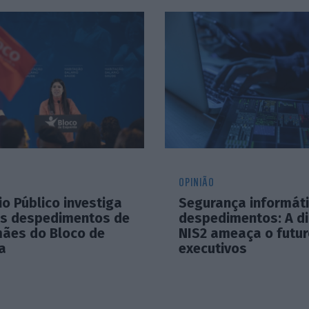
OPINIÃO
io Público investiga
Segurança informát
s despedimentos de
despedimentos: A di
ães do Bloco de
NIS2 ameaça o futu
a
executivos