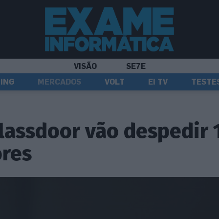
VISÃO
SE7E
ING
MERCADOS
VOLT
EI TV
TESTE
lassdoor vão despedir 
ores