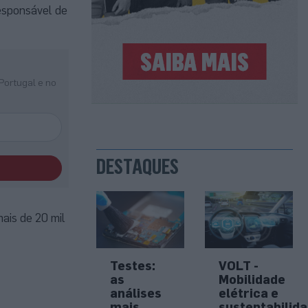
esponsável de
Portugal e no
DESTAQUES
ais de 20 mil
Testes:
VOLT -
as
Mobilidade
análises
elétrica e
mais
sustentabilid