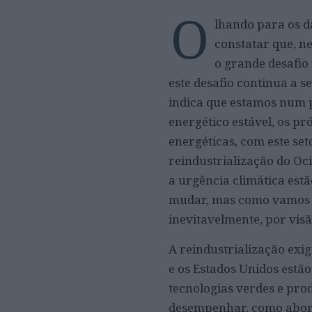
O
lhando para os 
constatar que, n
o grande desafio
este desafio continua a s
indica que estamos num p
energético estável, os 
energéticas, com este se
reindustrialização do Ocid
a urgência climática estã
mudar, mas como vamos m
inevitavelmente, por visã
A reindustrialização exig
e os Estados Unidos estã
tecnologias verdes e pro
desempenhar, como aborda