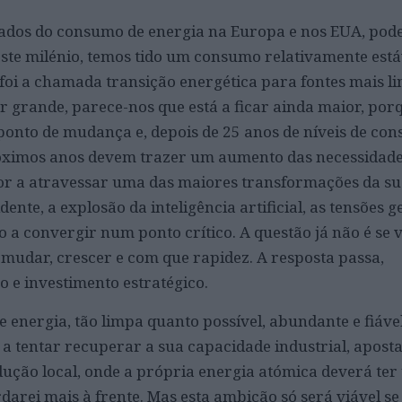
dados do consumo de energia na Europa e nos EUA, po
este milénio, temos tido um consumo relativamente está
 foi a chamada transição energética para fontes mais li
er grande, parece-nos que está a ficar ainda maior, por
onto de mudança e, depois de 25 anos de níveis de co
próximos anos devem trazer um aumento das necessidad
tor a atravessar uma das maiores transformações da sua
ente, a explosão da inteligência artificial, as tensões g
o a convergir num ponto crítico. A questão já não é se
udar, crescer e com que rapidez. A resposta passa,
o e investimento estratégico.
e energia, tão limpa quanto possível, abundante e fiáve
o a tentar recuperar a sua capacidade industrial, apos
dução local, onde a própria energia atómica deverá ter
rei mais à frente. Mas esta ambição só será viável se