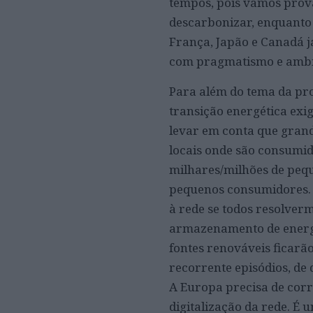
tempos, pois vamos prov
descarbonizar, enquanto 
França, Japão e Canadá j
com pragmatismo e ambi
Para além do tema da pro
transição energética exig
levar em conta que grand
locais onde são consumid
milhares/milhões de peq
pequenos consumidores. N
à rede se todos resolve
armazenamento de energ
fontes renováveis ficar
recorrente episódios, de
A Europa precisa de corr
digitalização da rede. É 