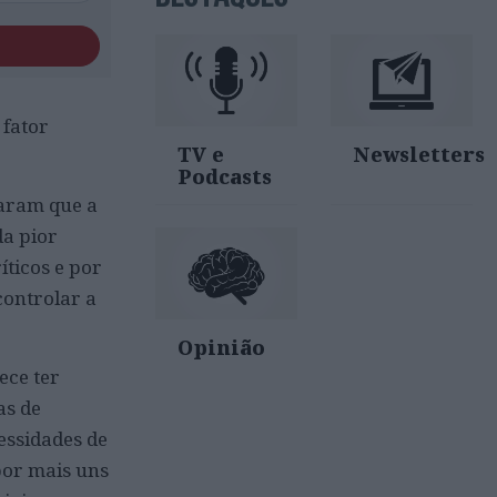
 fator
TV e
Newsletters
Podcasts
raram que a
da pior
íticos e por
controlar a
Opinião
ece ter
as de
essidades de
por mais uns