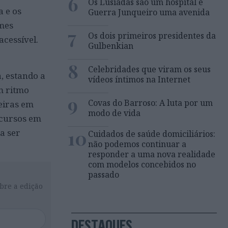
6
Os Lusíadas são um hospital e
a e os
Guerra Junqueiro uma avenida
umes
7
Os dois primeiros presidentes da
acessível.
Gulbenkian
8
Celebridades que viram os seus
, estando a
vídeos íntimos na Internet
m ritmo
9
Covas do Barroso: A luta por um
eiras em
modo de vida
ecursos em
10
a ser
Cuidados de saúde domiciliários:
não podemos continuar a
responder a uma nova realidade
com modelos concebidos no
passado
bre a edição
DESTAQUES