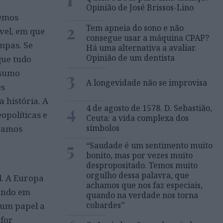
Opinião de José Brissos-Lino
demos
2
Tem apneia do sono e não
vel, em que
consegue usar a máquina CPAP?
mpas. Se
Há uma alternativa a avaliar.
Opinião de um dentista
que tudo
3
nsumo
A longevidade não se improvisa
es
 história. A
4
4 de agosto de 1578. D. Sebastião,
eopolíticas e
Ceuta: a vida complexa dos
símbolos
 vamos
5
“Saudade é um sentimento muito
bonito, mas por vezes muito
despropositado. Temos muito
orgulho dessa palavra, que
l. A Europa
achamos que nos faz especiais,
tando em
quando na verdade nos torna
cobardes’’
 um papel a
 for