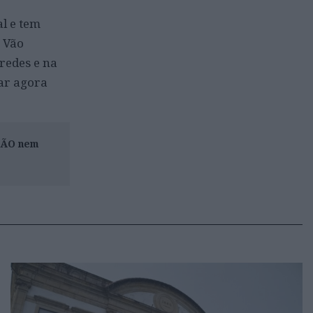
al e tem
 Vão
redes e na
tar agora
ISÃO nem