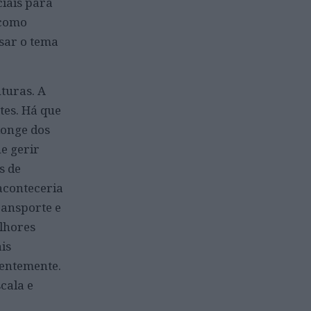
iais para
 como
isar o tema
turas. A
tes. Há que
longe dos
e gerir
s de
aconteceria
ransporte e
lhores
is
centemente.
cala e