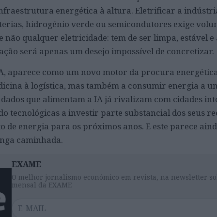
aestrutura energética à altura. Eletrificar a indústri
terias, hidrogénio verde ou semicondutores exige vol
 e não qualquer eletricidade: tem de ser limpa, estável e 
zação será apenas um desejo impossível de concretizar.
l, IA, aparece como um novo motor da procura energética
icina à logística, mas também a consumir energia a u
 dados que alimentam a IA já rivalizam com cidades int
do tecnológicas a investir parte substancial dos seus r
o de energia para os próximos anos. E este parece aind
longa caminhada.
EXAME
O melhor jornalismo económico em revista, na newsletter so
mensal da EXAME