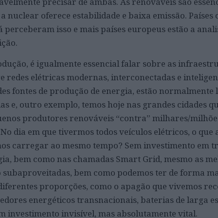
avelmente precisar de ambas. As renováveis são essenc
a nuclear oferece estabilidade e baixa emissão. Países
á perceberam isso e mais países europeus estão a anal
ção.
dução, é igualmente essencial falar sobre as infraestru
e redes elétricas modernas, interconectadas e inteligen
es fontes de produção de energia, estão normalmente 
as e, outro exemplo, temos hoje nas grandes cidades qu
uenos produtores renováveis “contra” milhares/milhõe
o dia em que tivermos todos veículos elétricos, o que 
rmos carregar ao mesmo tempo? Sem investimento em t
ia, bem como nas chamadas Smart Grid, mesmo as me
ão subaproveitadas, bem como podemos ter de forma ma
 diferentes proporções, como o apagão que vivemos re
edores energéticos transnacionais, baterias de larga es
um investimento invisível, mas absolutamente vital.