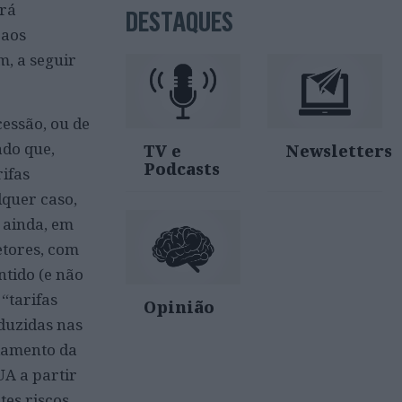
erá
DESTAQUES
 aos
m, a seguir
cessão, ou de
ado que,
TV e
Newsletters
Podcasts
ifas
lquer caso,
 ainda, em
etores, com
ntido (e não
“tarifas
Opinião
duzidas nas
damento da
UA a partir
tes riscos