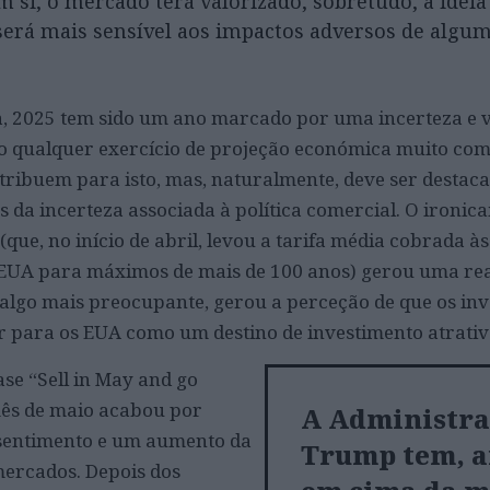
m si, o mercado terá valorizado, sobretudo, a ideia
rá mais sensível aos impactos adversos de algum
, 2025 tem sido um ano marcado por uma incerteza e v
o qualquer exercício de projeção económica muito com
ntribuem para isto, mas, naturalmente, deve ser destac
da incerteza associada à política comercial. O ironic
ue, no início de abril, levou a tarifa média cobrada às
s EUA para máximos de mais de 100 anos) gerou uma re
algo mais preocupante, gerou a perceção de que os inv
r para os EUA como um destino de investimento atrativ
ase “Sell in May and go
mês de maio acabou por
A Administra
sentimento e um aumento da
Trump tem, a
mercados. Depois dos