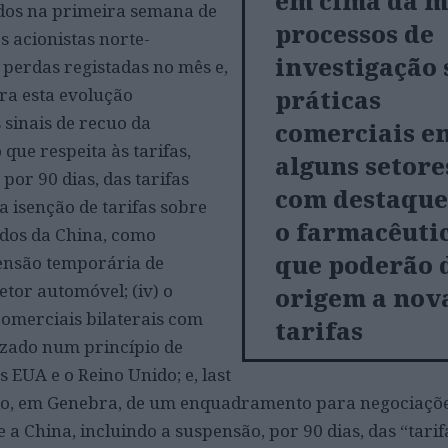
em cima da m
dos na primeira semana de
processos de
es acionistas norte-
investigação 
perdas registadas no mês e,
ra esta evolução
práticas
 sinais de recuo da
comerciais e
ue respeita às tarifas,
alguns setore
 por 90 dias, das tarifas
com destaque
) a isenção de tarifas sobre
o farmacêuti
dos da China, como
que poderão 
pensão temporária de
etor automóvel; (iv) o
origem a nov
omerciais bilaterais com
tarifas
tizado num princípio de
 EUA e o Reino Unido; e, last
ncio, em Genebra, de um enquadramento para negociaçõ
 a China, incluindo a suspensão, por 90 dias, das “tarif