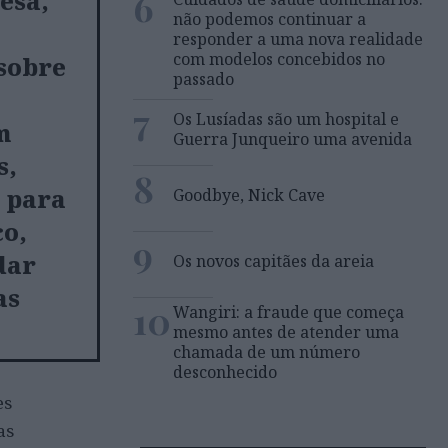
6
esa,
não podemos continuar a
responder a uma nova realidade
com modelos concebidos no
sobre
passado
7
Os Lusíadas são um hospital e
m
Guerra Junqueiro uma avenida
s,
8
 para
Goodbye, Nick Cave
co,
9
dar
Os novos capitães da areia
as
10
Wangiri: a fraude que começa
mesmo antes de atender uma
chamada de um número
desconhecido
es
as