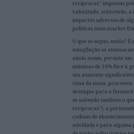
recíprocas” impostas pelo
valorizado, sobretudo, a
impactos adversos de algu
políticas mais market-fri
O que se segue, então? É 
estagflação se atenuara
ainda assim, persiste um
mínimas de 10% face à ge
um aumento significativo
cima da mesa, processos 
destaque para o farmacêu
se sabendo também o que 
recíprocas”), a permanên
cadeias de abasteciment
atividade e para alguma p
de junho-julho (vários re