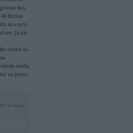
gresso dos
a de forma
ita ao corte
 see. Já na
lta sobre os
uma
vidade ainda
ar os juros
bre a edição