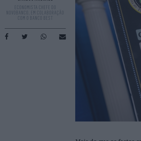
ECONOMISTA CHEFE DO
NOVOBANCO, EM COLABORAÇÃO
COM O BANCO BEST