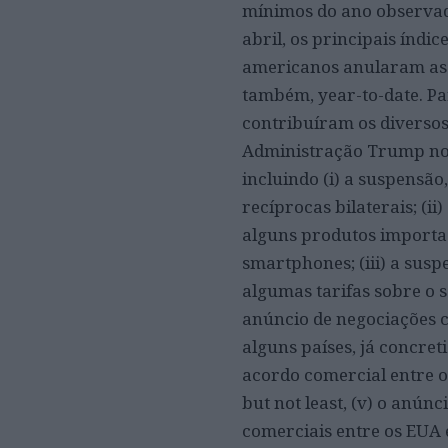
mínimos do ano observa
abril, os principais índic
americanos anularam as 
também, year-to-date. Pa
contribuíram os diversos
Administração Trump no q
incluindo (i) a suspensão,
recíprocas bilaterais; (ii
alguns produtos importa
smartphones; (iii) a sus
algumas tarifas sobre o s
anúncio de negociações c
alguns países, já concre
acordo comercial entre os
but not least, (v) o anú
comerciais entre os EUA e