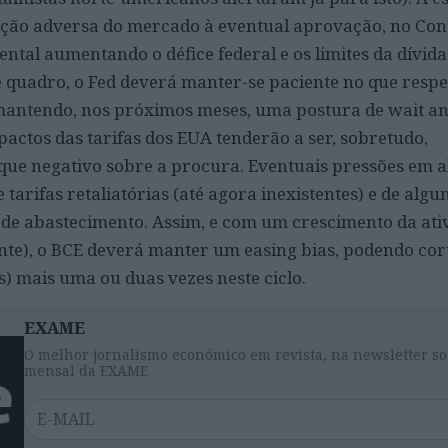
ação adversa do mercado à eventual aprovação, no Con
ntal aumentando o défice federal e os limites da dívid
te quadro, o Fed deverá manter-se paciente no que respe
 mantendo, nos próximos meses, uma postura de wait and
pactos das tarifas dos EUA tenderão a ser, sobretudo,
oque negativo sobre a procura. Eventuais pressões em a
tarifas retaliatórias (até agora inexistentes) e de alg
de abastecimento. Assim, e com um crescimento da ati
nte), o BCE deverá manter um easing bias, podendo cort
s) mais uma ou duas vezes neste ciclo.
EXAME
O melhor jornalismo económico em revista, na newsletter so
mensal da EXAME