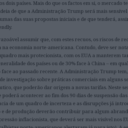
s dois países. Mais do que os factos em si, o mercado t
 ideia de que a Administração Trump será mais sensível
mas das suas propostas iniciais e de que tenderá, assi
endly.
razoável assumir que, com estes recuos, os riscos de re
m na economia norte-americana. Contudo, deve ser not
 quadro mais protecionista, com os EUA a manterem tar
neralidade dos países ou de 30% face à China – em qua
 face ao passado recente. A Administração Trump tem,
de investigação sobre práticas comerciais em alguns s
tico, que poderão dar origem a novas tarifas. Neste se
poderá acontecer ao fim dos 90 dias de suspensão das 
cia de um quadro de incerteza e as disrupções já intro
o e de produção deverão contribuir para algum abran
ressão inflacionista, que deverá ser mais visível nos E
talhistas norte-americanos alertaram já para isto). A es