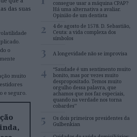
 de que a
consegue usar a máquina CPAP?
as das suas
Há uma alternativa a avaliar.
Opinião de um dentista
2
4 de agosto de 1578. D. Sebastião,
Ceuta: a vida complexa dos
olatilidade
símbolos
plicado.
3
ado o
A longevidade não se improvisa
amente
4
“Saudade é um sentimento muito
bonito, mas por vezes muito
ação muito
despropositado. Temos muito
estidores
orgulho dessa palavra, que
o e seguro.
achamos que nos faz especiais,
quando na verdade nos torna
cobardes’’
5
ção
Os dois primeiros presidentes da
Gulbenkian
inda,
Cuidados de saúde domiciliários: