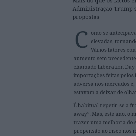
Mais do que os factos e
Administração Trump se
propostas
C
omo se antecipava
elevadas, tornand
Vários fatores co
aumento sem precedentes 
chamado Liberation Day (q
importações feitas pelo
adversa nos mercados e, 
estavam a deixar de olha
É habitual repetir-se a fr
away”. Mas, este ano, o 
trazer uma melhoria do 
propensão ao risco nos 