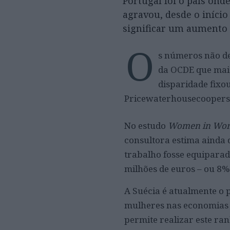
Portugal foi o país ond
agravou, desde o iníci
significar um aumento 
O
s números não de
da OCDE que mais
disparidade fixo
Pricewaterhousecoopers
No estudo
Women in Wor
consultora estima ainda
trabalho fosse equiparad
milhões de euros – ou 8%
A Suécia é atualmente o 
mulheres nas economias 
permite realizar este ra