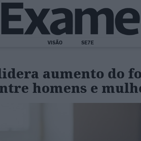
VISÃO
SE7E
lidera aumento do f
entre homens e mulh