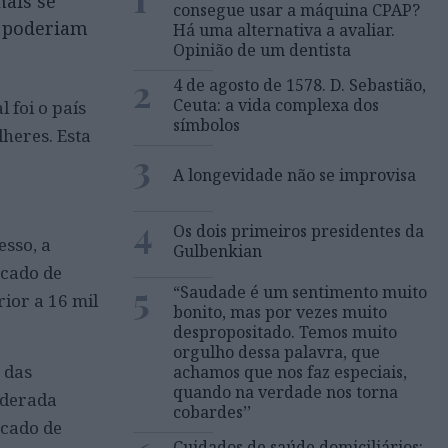
mais se
consegue usar a máquina CPAP?
o poderiam
Há uma alternativa a avaliar.
Opinião de um dentista
2
4 de agosto de 1578. D. Sebastião,
Ceuta: a vida complexa dos
 foi o país
símbolos
heres. Esta
3
A longevidade não se improvisa
4
Os dois primeiros presidentes da
esso, a
Gulbenkian
rcado de
5
“Saudade é um sentimento muito
ior a 16 mil
bonito, mas por vezes muito
despropositado. Temos muito
orgulho dessa palavra, que
 das
achamos que nos faz especiais,
quando na verdade nos torna
nderada
cobardes’’
rcado de
Cuidados de saúde domiciliários: