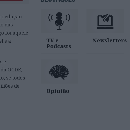
a redução
to das
o foi aquele
TV e
Newsletters
l e a
Podcasts
s e
s da OCDE,
o, se todos
iliões de
Opinião