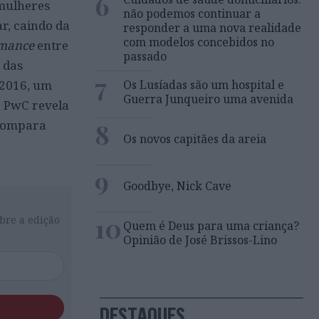
6
 mulheres
não podemos continuar a
ar, caindo da
responder a uma nova realidade
com modelos concebidos no
rmance
entre
passado
 das
7
 2016, um
Os Lusíadas são um hospital e
Guerra Junqueiro uma avenida
 PwC revela
8
 compara
Os novos capitães da areia
9
Goodbye, Nick Cave
10
bre a edição
Quem é Deus para uma criança?
Opinião de José Brissos-Lino
DESTAQUES