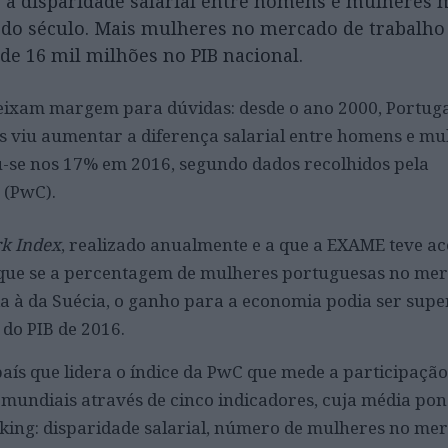
e a disparidade salarial entre homens e mulheres 
o do século. Mais mulheres no mercado de trabalh
de 16 mil milhões no PIB nacional.
ixam margem para dúvidas: desde o ano 2000, Portugal
 viu aumentar a diferença salarial entre homens e mul
u-se nos 17% em 2016, segundo dados recolhidos pela
 (PwC).
k Index
, realizado anualmente e a que a EXAME teve ac
 que se a percentagem de mulheres portuguesas no me
a à da Suécia, o ganho para a economia podia ser super
 do PIB de 2016.
país que lidera o índice da PwC que mede a participação
mundiais através de cinco indicadores, cuja média po
nking: disparidade salarial, número de mulheres no me