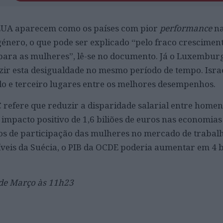
EUA aparecem como os países com pior
performance
n
género, o que pode ser explicado “pelo fraco crescimen
para as mulheres”, lê-se no documento.
Já o Luxemburg
ir esta desigualdade no mesmo período de tempo. Israe
o e terceiro lugares entre os melhores desempenhos.
 refere que reduzir a disparidade salarial entre homen
impacto positivo de 1,6 biliões de euros nas economia
s de participação das mulheres no mercado de trabalh
íveis da Suécia, o PIB da OCDE poderia aumentar em 4 b
 de Março às 11h23