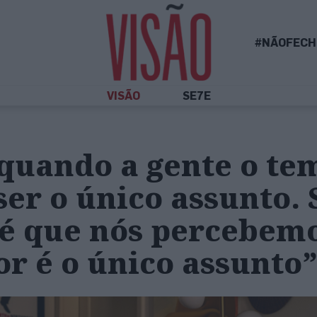
#NÃOFECH
VISÃO
SE7E
quando a gente o te
ser o único assunto. 
 é que nós percebem
r é o único assunto