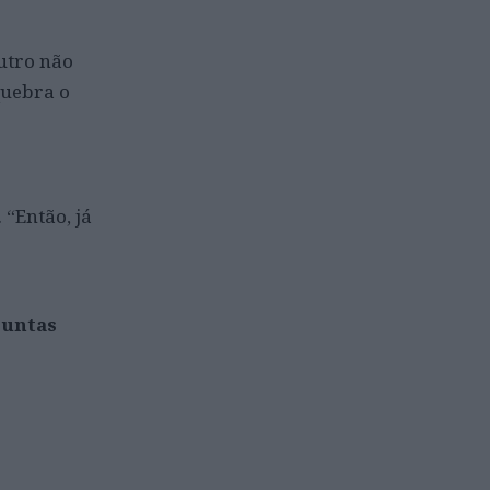
utro não
quebra o
 “Então, já
juntas