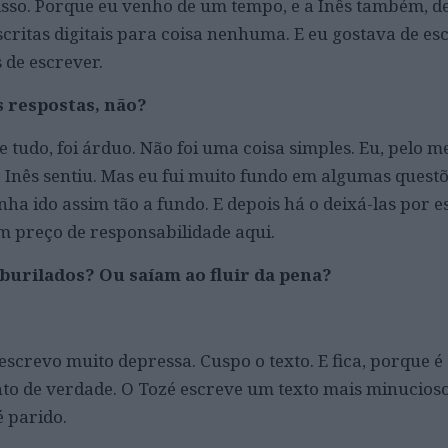
isso. Porque eu venho de um tempo, e a Inês também, d
scritas digitais para coisa nenhuma. E eu gostava de es
 de escrever.
s respostas, não?
e tudo, foi árduo. Não foi uma coisa simples. Eu, pelo m
 a Inês sentiu. Mas eu fui muito fundo em algumas quest
nha ido assim tão a fundo. E depois há o deixá-las por e
m preço de responsabilidade aqui.
burilados? Ou saíam ao fluir da pena?
screvo muito depressa. Cuspo o texto. E fica, porque é
o de verdade. O Tozé escreve um texto mais minucioso
é parido.