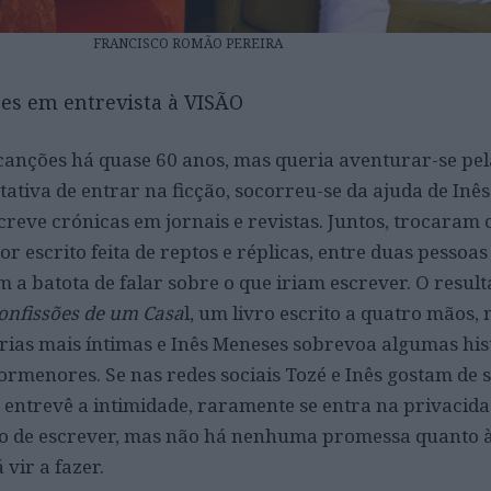
FRANCISCO ROMÃO PEREIRA
ses em entrevista à VISÃO
 canções há quase 60 anos, mas queria aventurar-se pel
ativa de entrar na ficção, socorreu-se da ajuda de Inê
reve crónicas em jornais e revistas. Juntos, trocaram 
r escrito feita de reptos e réplicas, entre duas pessoa
 a batota de falar sobre o que iriam escrever. O result
onfissões de um Casa
l, um livro escrito a quatro mãos, 
ias mais íntimas e Inês Meneses sobrevoa algumas his
ormenores. Se nas redes sociais Tozé e Inês gostam de 
e entrevê a intimidade, raramente se entra na privacida
co de escrever, mas não há nenhuma promessa quanto 
vir a fazer.