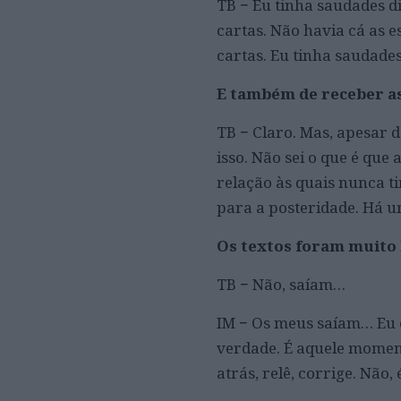
TB − Eu tinha saudades d
cartas. Não havia cá as e
cartas. Eu tinha saudades
E também de receber a
TB − Claro. Mas, apesar d
isso. Não sei o que é que
relação às quais nunca ti
para a posteridade. Há u
Os textos foram muito 
TB − Não, saíam…
IM − Os meus saíam… Eu e
verdade. É aquele moment
atrás, relê, corrige. Não, 