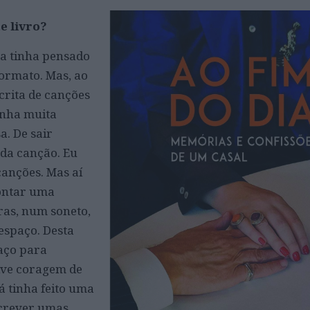
e livro?
ca tinha pensado
formato. Mas, ao
crita de canções
inha muita
a. De sair
 da canção. Eu
canções. Mas aí
contar uma
ras, num soneto,
 espaço. Desta
aço para
ive coragem de
á tinha feito uma
screver umas