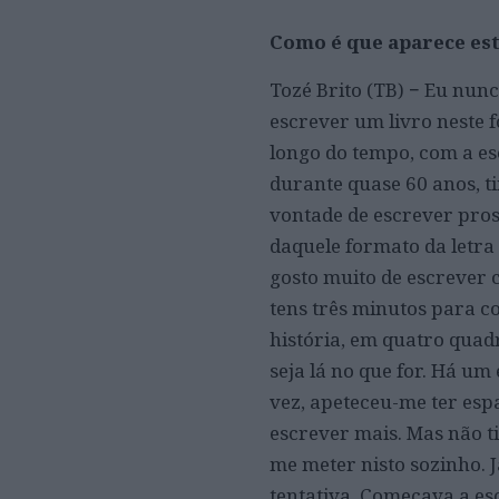
Como é que aparece est
Tozé Brito (TB) − Eu nun
escrever um livro neste 
longo do tempo, com a es
durante quase 60 anos, t
vontade de escrever pros
daquele formato da letra
gosto muito de escrever 
tens três minutos para 
história, em quatro quad
seja lá no que for. Há um
vez, apeteceu-me ter esp
escrever mais. Mas não t
me meter nisto sozinho. J
tentativa. Começava a e