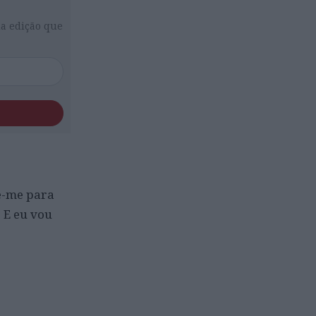
da edição que
se-me para
. E eu vou