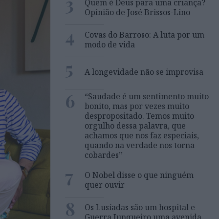
3
Quem é Deus para uma criança?
Opinião de José Brissos-Lino
4
Covas do Barroso: A luta por um
modo de vida
5
A longevidade não se improvisa
6
“Saudade é um sentimento muito
bonito, mas por vezes muito
despropositado. Temos muito
orgulho dessa palavra, que
achamos que nos faz especiais,
quando na verdade nos torna
cobardes’’
7
O Nobel disse o que ninguém
quer ouvir
8
Os Lusíadas são um hospital e
Guerra Junqueiro uma avenida