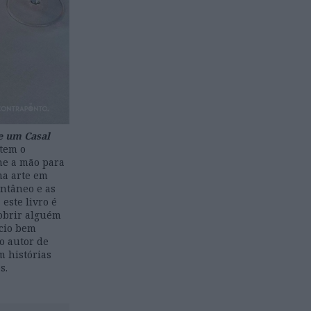
e um Casal
 tem o
he a mão para
ma arte em
antâneo e as
este livro é
obrir alguém
ício bem
o autor de
m histórias
s.