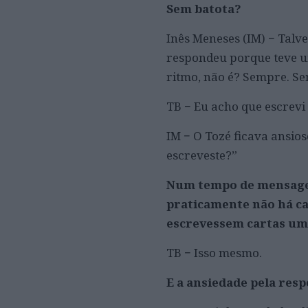
Sem batota?
Inês Meneses (IM) − Talv
respondeu porque teve u
ritmo, não é? Sempre. Sem
TB − Eu acho que escrevi 
IM − O Tozé ficava ansios
escreveste?”
Num tempo de mensagens
praticamente não há ca
escrevessem cartas uma
TB − Isso mesmo.
E a ansiedade pela res