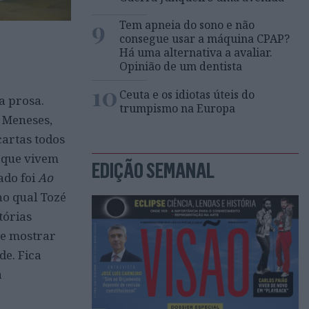
9
Tem apneia do sono e não
consegue usar a máquina CPAP?
Há uma alternativa a avaliar.
Opinião de um dentista
10
Ceuta e os idiotas úteis do
a prosa.
trumpismo na Europa
s Meneses,
cartas todos
s que vivem
EDIÇÃO SEMANAL
ado foi
Ao
no qual Tozé
tórias
se mostrar
de. Fica
à