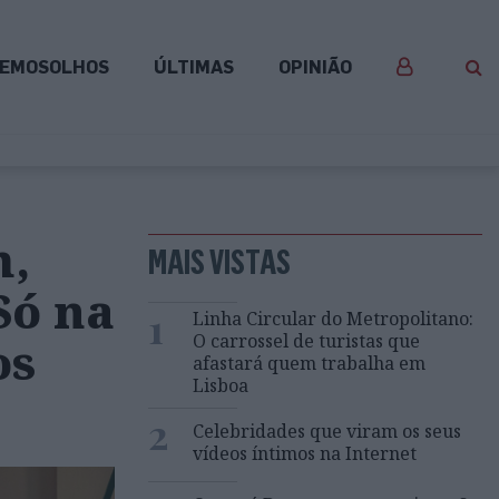
EMOSOLHOS
ÚLTIMAS
OPINIÃO
m,
MAIS VISTAS
Só na
1
Linha Circular do Metropolitano:
O carrossel de turistas que
os
afastará quem trabalha em
Lisboa
”
2
Celebridades que viram os seus
vídeos íntimos na Internet