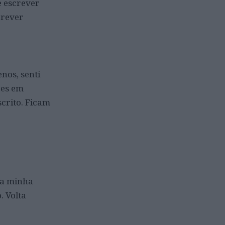
e escrever
crever
enos, senti
ões em
scrito. Ficam
 a minha
. Volta