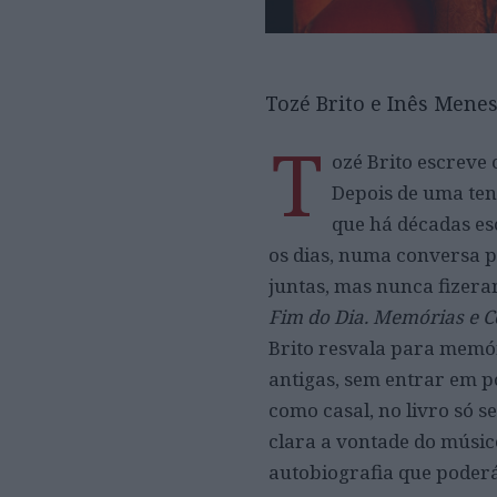
Tozé Brito e Inês Mene
T
ozé Brito escreve
Depois de uma tent
que há décadas esc
os dias, numa conversa po
juntas, mas nunca fizeram
Fim do Dia. Memórias e C
Brito resvala para memór
antigas, sem entrar em p
como casal, no livro só s
clara a vontade do músi
autobiografia que poderá 