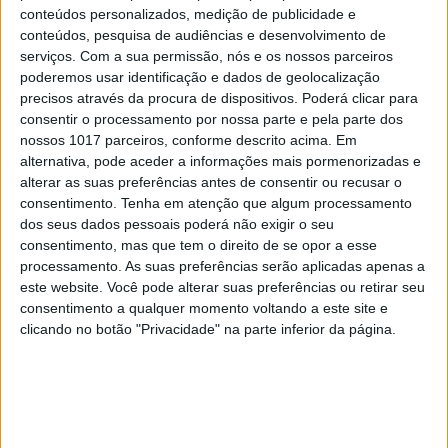
conteúdos personalizados, medição de publicidade e
conteúdos, pesquisa de audiências e desenvolvimento de
serviços.
Com a sua permissão, nós e os nossos parceiros
poderemos usar identificação e dados de geolocalização
precisos através da procura de dispositivos. Poderá clicar para
consentir o processamento por nossa parte e pela parte dos
nossos 1017 parceiros, conforme descrito acima. Em
alternativa, pode aceder a informações mais pormenorizadas e
alterar as suas preferências antes de consentir ou recusar o
CULTURA
consentimento.
Tenha em atenção que algum processamento
“Os Miseráveis: A História de Jean
dos seus dados pessoais poderá não exigir o seu
Valjean” | O homem que roubou o
consentimento, mas que tem o direito de se opor a esse
pão e deu alma ao cinema
processamento. As suas preferências serão aplicadas apenas a
este website. Você pode alterar suas preferências ou retirar seu
consentimento a qualquer momento voltando a este site e
clicando no botão "Privacidade" na parte inferior da página.