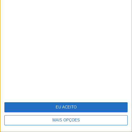
Sara Sampaio e Sharam Diniz: duas
portuguesas entre as angels da
Victoria's Secret
EU ACEITO
MAIS OPÇÕES