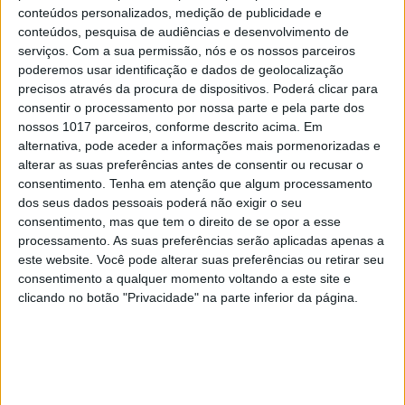
conteúdos personalizados, medição de publicidade e
conteúdos, pesquisa de audiências e desenvolvimento de
serviços.
Com a sua permissão, nós e os nossos parceiros
poderemos usar identificação e dados de geolocalização
precisos através da procura de dispositivos. Poderá clicar para
consentir o processamento por nossa parte e pela parte dos
nossos 1017 parceiros, conforme descrito acima. Em
alternativa, pode aceder a informações mais pormenorizadas e
OPINIÃO
alterar as suas preferências antes de consentir ou recusar o
Cuidados de saúde domiciliários:
consentimento.
Tenha em atenção que algum processamento
não podemos continuar a responder
dos seus dados pessoais poderá não exigir o seu
a uma nova realidade com modelos
consentimento, mas que tem o direito de se opor a esse
concebidos no passado
processamento. As suas preferências serão aplicadas apenas a
este website. Você pode alterar suas preferências ou retirar seu
consentimento a qualquer momento voltando a este site e
clicando no botão "Privacidade" na parte inferior da página.