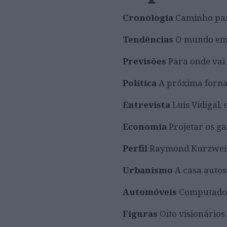
Cronologia
Caminho par
Tendências
O mundo em
Previsões
Para onde vai
Política
A próxima fornad
Entrevista
Luís Vidigal,
Economia
Projetar os 
Perfil
Raymond Kurzweil,
Urbanismo
A casa autos
Automóveis
Computador
Figuras
Oito visionári