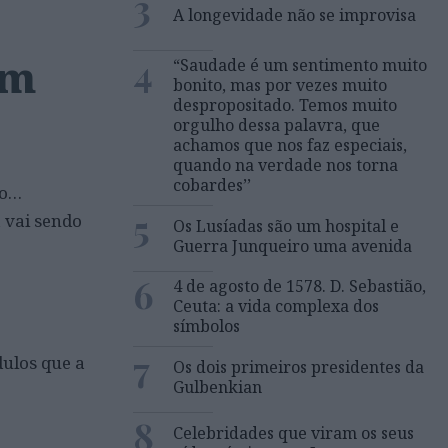
3
A longevidade não se improvisa
em
4
“Saudade é um sentimento muito
bonito, mas por vezes muito
despropositado. Temos muito
orgulho dessa palavra, que
achamos que nos faz especiais,
quando na verdade nos torna
cobardes’’
ão…
5
a vai sendo
Os Lusíadas são um hospital e
Guerra Junqueiro uma avenida
6
4 de agosto de 1578. D. Sebastião,
Ceuta: a vida complexa dos
símbolos
7
ulos que a
Os dois primeiros presidentes da
Gulbenkian
8
Celebridades que viram os seus