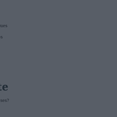
ues
os
te
eses?