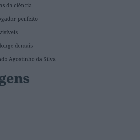
as da ciência
gador perfeito
visíveis
longe demais
ndo Agostinho da Silva
agens