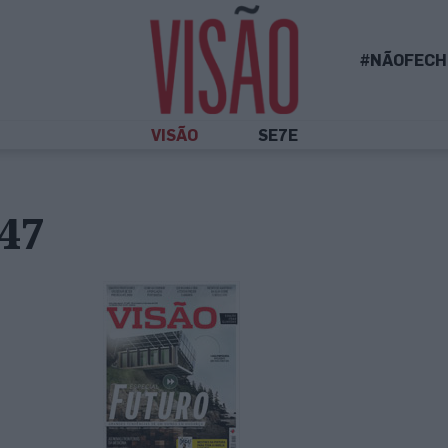
#NÃOFECH
VISÃO
SE7E
47