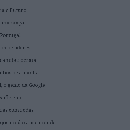
a o Futuro
 mudança
 Portugal
a de líderes
 o antiburocrata
ganhos de amanhã
 o génio da Google
suficiente
es com rodas
os que mudaram o mundo