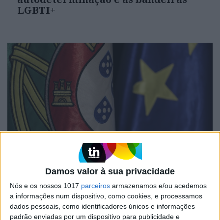
LGBTI+
POLÍTICA EM PERSPETIVA
Depois da convergência: o que falta
Damos valor à sua privacidade
a Portugal decidir
Nós e os nossos 1017
parceiros
armazenamos e/ou acedemos
a informações num dispositivo, como cookies, e processamos
dados pessoais, como identificadores únicos e informações
padrão enviadas por um dispositivo para publicidade e