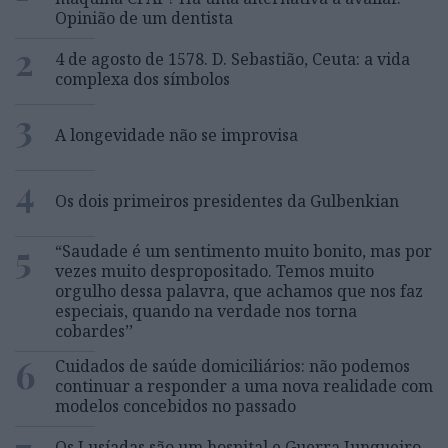
Opinião de um dentista
2
4 de agosto de 1578. D. Sebastião, Ceuta: a vida
complexa dos símbolos
3
A longevidade não se improvisa
4
Os dois primeiros presidentes da Gulbenkian
5
“Saudade é um sentimento muito bonito, mas por
vezes muito despropositado. Temos muito
orgulho dessa palavra, que achamos que nos faz
especiais, quando na verdade nos torna
cobardes’’
6
Cuidados de saúde domiciliários: não podemos
continuar a responder a uma nova realidade com
modelos concebidos no passado
Os Lusíadas são um hospital e Guerra Junqueiro