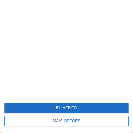
Portugália Belém reabre renovada
em ano de centenário
EU ACEITO
MAIS OPÇÕES