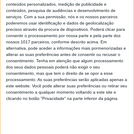
conteúdos personalizados, medição de publicidade e
conteúdos, pesquisa de audiências e desenvolvimento de
serviços.
Com a sua permissão, nós e os nossos parceiros
poderemos usar identificação e dados de geolocalização
precisos através da procura de dispositivos. Poderá clicar para
consentir o processamento por nossa parte e pela parte dos
nossos 1017 parceiros, conforme descrito acima. Em
alternativa, pode aceder a informações mais pormenorizadas e
alterar as suas preferências antes de consentir ou recusar o
consentimento.
Tenha em atenção que algum processamento
APRESSADAMENTE
dos seus dados pessoais poderá não exigir o seu
A forma como olhamos para os
consentimento, mas que tem o direito de se opor a esse
outros diz muito mais sobre nós do
processamento. As suas preferências serão aplicadas apenas a
que sobre eles
este website. Você pode alterar suas preferências ou retirar seu
consentimento a qualquer momento voltando a este site e
clicando no botão "Privacidade" na parte inferior da página.