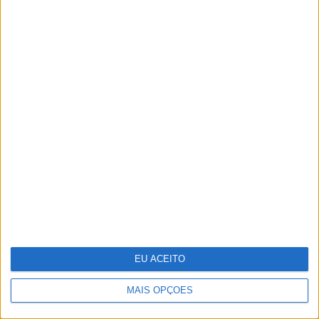
Deus, intuição e Rock and Roll
EU ACEITO
MAIS OPÇÕES