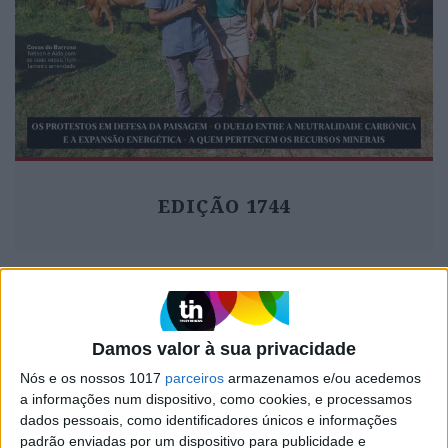
EDIÇÃO 1744
MAIS VISTOS
Damos valor à sua privacidade
1
Tem apneia do sono e não consegue usar a
Nós e os nossos 1017
parceiros
armazenamos e/ou acedemos
máquina CPAP? Há uma alternativa a avaliar.
a informações num dispositivo, como cookies, e processamos
Opinião de um dentista
dados pessoais, como identificadores únicos e informações
padrão enviadas por um dispositivo para publicidade e