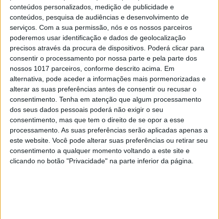
2
4 de agosto de 1578. D. Sebastião, Ceuta: a vida
conteúdos personalizados, medição de publicidade e
complexa dos símbolos
conteúdos, pesquisa de audiências e desenvolvimento de
serviços.
Com a sua permissão, nós e os nossos parceiros
3
poderemos usar identificação e dados de geolocalização
A longevidade não se improvisa
precisos através da procura de dispositivos. Poderá clicar para
consentir o processamento por nossa parte e pela parte dos
4
“Saudade é um sentimento muito bonito, mas por
nossos 1017 parceiros, conforme descrito acima. Em
vezes muito despropositado. Temos muito
alternativa, pode aceder a informações mais pormenorizadas e
orgulho dessa palavra, que achamos que nos faz
alterar as suas preferências antes de consentir ou recusar o
especiais, quando na verdade nos torna
consentimento.
Tenha em atenção que algum processamento
cobardes’’
dos seus dados pessoais poderá não exigir o seu
5
consentimento, mas que tem o direito de se opor a esse
Os dois primeiros presidentes da Gulbenkian
processamento. As suas preferências serão aplicadas apenas a
este website. Você pode alterar suas preferências ou retirar seu
consentimento a qualquer momento voltando a este site e
6
Cuidados de saúde domiciliários: não podemos
clicando no botão "Privacidade" na parte inferior da página.
continuar a responder a uma nova realidade com
modelos concebidos no passado
7
Os Lusíadas são um hospital e Guerra Junqueiro
uma avenida