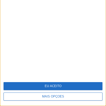
Hoje em Amor Maior', Francisca
droga Manel (veja todas as fotos!)
Vídeo: A festa final de 'Miúdos a
EU ACEITO
Votos'
MAIS OPÇÕES