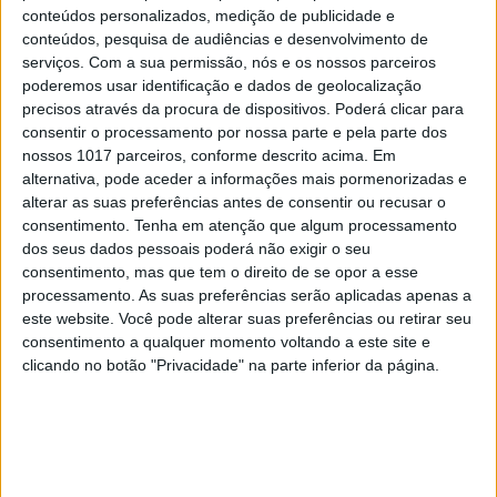
conteúdos personalizados, medição de publicidade e
8
conteúdos, pesquisa de audiências e desenvolvimento de
Os novos capitães da areia
serviços.
Com a sua permissão, nós e os nossos parceiros
poderemos usar identificação e dados de geolocalização
9
precisos através da procura de dispositivos. Poderá clicar para
Goodbye, Nick Cave
consentir o processamento por nossa parte e pela parte dos
nossos 1017 parceiros, conforme descrito acima. Em
10
alternativa, pode aceder a informações mais pormenorizadas e
Quem é Deus para uma criança? Opinião de José
alterar as suas preferências antes de consentir ou recusar o
Brissos-Lino
consentimento.
Tenha em atenção que algum processamento
dos seus dados pessoais poderá não exigir o seu
consentimento, mas que tem o direito de se opor a esse
MAIS NA VISÃO
processamento. As suas preferências serão aplicadas apenas a
este website. Você pode alterar suas preferências ou retirar seu
consentimento a qualquer momento voltando a este site e
clicando no botão "Privacidade" na parte inferior da página.