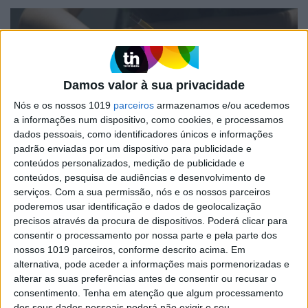
Damos valor à sua privacidade
Nós e os nossos 1019
parceiros
armazenamos e/ou acedemos
a informações num dispositivo, como cookies, e processamos
dados pessoais, como identificadores únicos e informações
padrão enviadas por um dispositivo para publicidade e
OPINIÃO
conteúdos personalizados, medição de publicidade e
conteúdos, pesquisa de audiências e desenvolvimento de
Para um pensamento ético e crítico
serviços.
Com a sua permissão, nós e os nossos parceiros
que combata a desinformação
poderemos usar identificação e dados de geolocalização
ideológica
precisos através da procura de dispositivos. Poderá clicar para
Num mundo de novas forças ideológicas, que
consentir o processamento por nossa parte e pela parte dos
procuram calar o saber crítico e manipular as
nossos 1019 parceiros, conforme descrito acima. Em
consciências em favor dos interesses de algumas
alternativa, pode aceder a informações mais pormenorizadas e
elites político-económicas e socio-culturais, é
alterar as suas preferências antes de consentir ou recusar o
necessário voltar a dar mais atenção à
consentimento.
Tenha em atenção que algum processamento
importância da filosofia nos planos nacionais de
dos seus dados pessoais poderá não exigir o seu