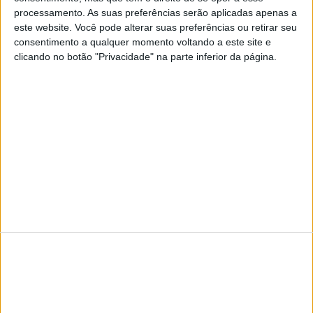
processamento. As suas preferências serão aplicadas apenas a
SITES DO GRUPO TRUST IN NEWS
este website. Você pode alterar suas preferências ou retirar seu
consentimento a qualquer momento voltando a este site e
clicando no botão "Privacidade" na parte inferior da página.
Visão
Visão Se7e
TERMOS E CONDIÇÕES DE UTILIZAÇÃO
POLÍTICA DE PRIVACIDADDE