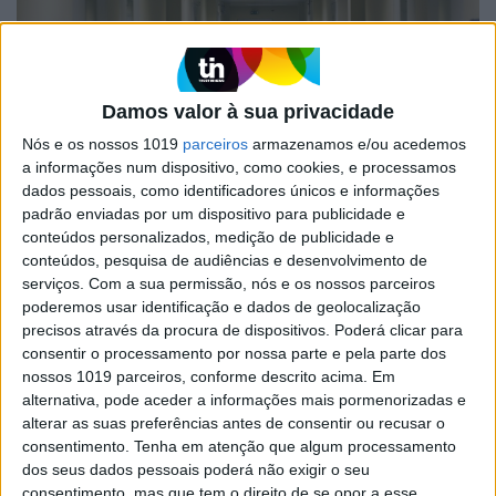
Damos valor à sua privacidade
Nós e os nossos 1019
parceiros
armazenamos e/ou acedemos
a informações num dispositivo, como cookies, e processamos
dados pessoais, como identificadores únicos e informações
padrão enviadas por um dispositivo para publicidade e
OPINIÃO
conteúdos personalizados, medição de publicidade e
A Sustentabilidade do SNS: "A César
conteúdos, pesquisa de audiências e desenvolvimento de
o que é de César!"
serviços.
Com a sua permissão, nós e os nossos parceiros
poderemos usar identificação e dados de geolocalização
Querem a sustentabilidade do SNS? A solução é
precisos através da procura de dispositivos. Poderá clicar para
só uma: confiem-no a quem sabe gerir, e não à
consentir o processamento por nossa parte e pela parte dos
política! Confiem-no à gestão privada das PPP’s
nossos 1019 parceiros, conforme descrito acima. Em
ou de facto a uma Direção Executiva
alternativa, pode aceder a informações mais pormenorizadas e
alterar as suas preferências antes de consentir ou recusar o
consentimento.
Tenha em atenção que algum processamento
dos seus dados pessoais poderá não exigir o seu
consentimento, mas que tem o direito de se opor a esse