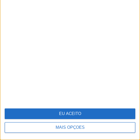
Reino Unido junta-se a França para
investir na rival europeia da
Starlink
EU ACEITO
MAIS OPÇÕES